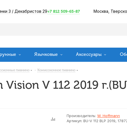
инки 3
/
Декабристов 29
Москва,
Тверско
+7 812 509-65-87
рунные
Язычковые
Аксессуары
Об
ссионные пианино
-
Комиссионное пианино
Vision V 112 2019 г.(BU
Производитель:
W. Hoffmann
Артикул:
BU-V 112 BLP 2019, 1787