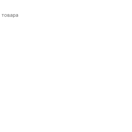
 товара
-5%
кидка от пыли для синтезатора Мозеръ L (76-88 клавиш)
В наличии
1 070
р.
1 016
р.