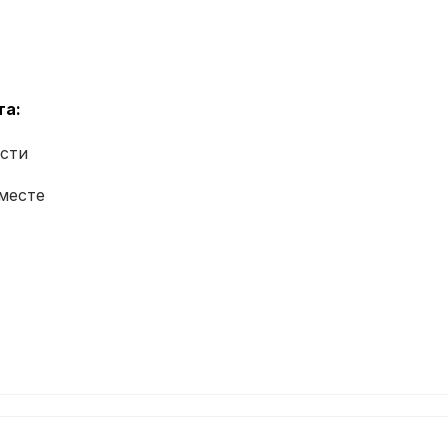
та:
асти
 месте