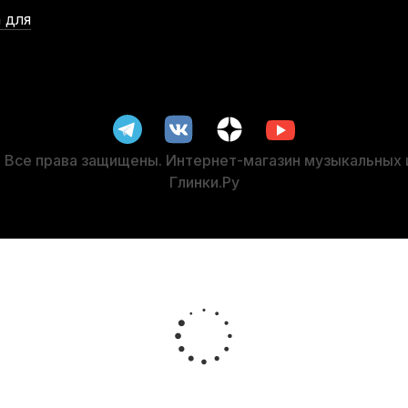
 для
лая
Струномер Wendl&Lung WL1402B
Чашка для пианин
В наличии, > 3 шт.
В 
1 610
р.
1 529
р.
Все права защищены. Интернет-магазин музыкальных
Глинки.Ру
-5%
 цифрового фортепиано Hyper Bag ЧЦФП10
Ключ для настро
В наличии, > 3 шт.