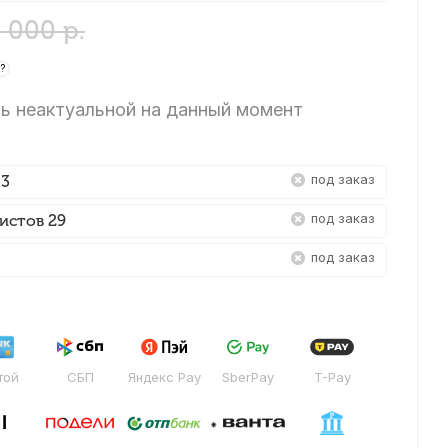
0 000
р.
?
ь неактуальной на данный момент
Под заказ
 3
Под заказ
истов 29
Под заказ
той
СБП
Яндекс Pay
SberPay
T-Pay