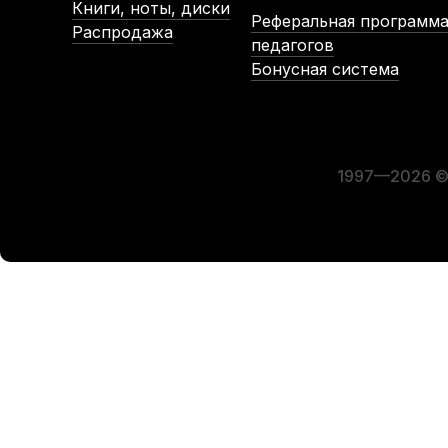
Книги, ноты, диски
Реферальная программа
Распродажа
педагогов
Бонусная система
Накидка от пыли для цифрового пианино Casio CDP-S бе
В наличии
1 490
р.
1 415
р.
1997—2026 © 
-5%
-5%
Стойка для клавишных Rin RKS-203 белая
Чехол для
В наличии, > 10 шт.