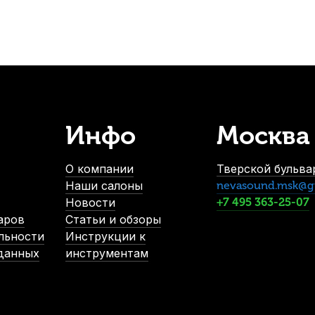
-5%
Инфо
Москва
dl&Lung WL1154 №2
Накидка от пыли для цифрового пианино 
В наличии
О компании
Тверской бульвар
1 490
р.
Наши салоны
nevasound.msk@g
1 415
р.
Новости
+7 495 363-25-07
аров
Статьи и обзоры
льности
Инструкции к
-5%
-5%
 данных
инструментам