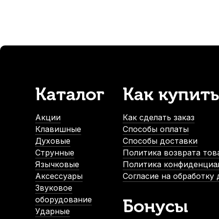
-5%
Каталог
Как купить
Сменная головка для настроечного ключа пианино Wen
В наличии
Акции
Как сделать заказ
1 080
р.
Клавишные
Способы оплаты
1 026
р.
Духовые
Способы доставки
Струнные
Политика возврата тов
Язычковые
Политика конфиденциа
-5%
Аксессуары
Согласие на обработку
Звуковое
оборудование
Бонусы
Ударные