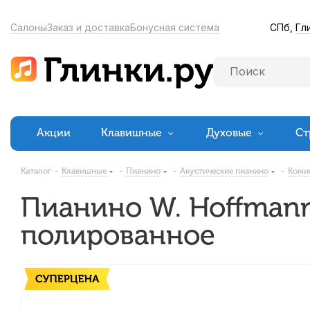
СПб,
Гл
Салоны
Заказ и доставка
Бонусная система
Акции
Клавишные
Духовые
Ст
Каталог
-
Клавишные
-
Пианино
-
Акустические пианино
-
Коми
Пианино W. Hoffmann 
полированное