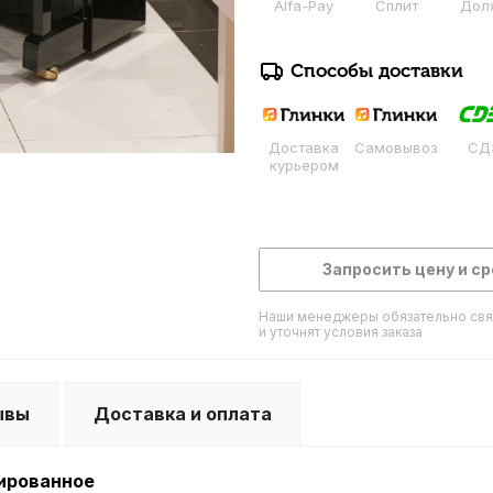
Alfa-Pay
Сплит
Дол
Способы доставки
Доставка
Самовывоз
СД
курьером
Запросить цену и ср
Наши менеджеры обязательно свя
и уточнят условия заказа
ывы
Доставка и оплата
лированное