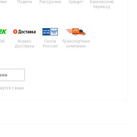
ями
Подели
Рассрочка
Кредит
Банковский
перевод
ЭК
Яндекс
Почта
Транспортные
Доставка
России
компании
оки
жутся с вами