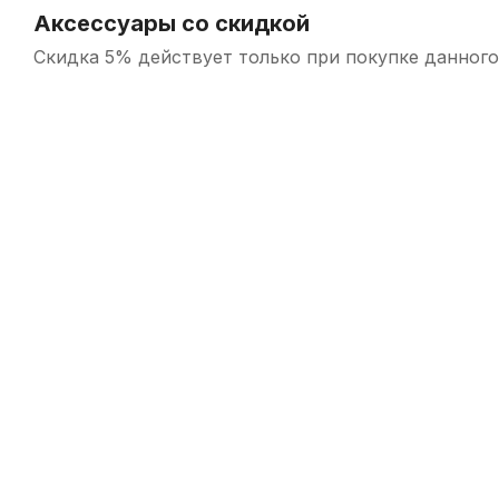
Аксессуары со скидкой
Скидка 5% действует только при покупке данного
-5%
Опора под крышку пианино Wendl&Lung WL1125
На
В наличии, > 3 шт.
540
р.
513
р.