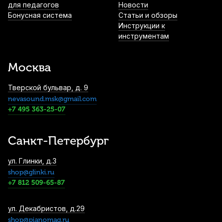
для педагогов
Новости
3 350
р.
3 182
р.
Купить
Бонусная система
Статьи и обзоры
Инструкции к
инструментам
Салфетки для системы климат-контроля
Dampp-Chaser
Москва
3 750
р.
3 562
р.
Купить
Тверской бульвар, д. 9
nevasound.msk@gmail.com
Подставка для цифрового пианино
+7 495 363-25-07
Lutner Lut-C-46
4 450
р.
4 227
р.
Купить
Санкт-Петербург
Стойка для клавишных Konig & Meyer
ул. Глинки, д.3
18963
shop@glinki.ru
5 840
р.
5 548
р.
Купить
+7 812 509-65-87
Чехол для синтезатора Scher Premium
ул. Декабристов, д.29
SSP61
shop@pianomag.ru