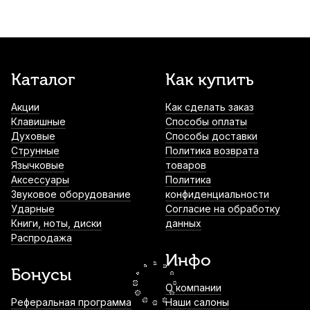
пластиковые с внутренним фетром,
коричневые (4 шт)
1 520
р.
1 444
р.
Купить
Каталог
Как купить
Чашка для пианино Jahn деревянная, дуб
1 700
р.
1 615
р.
Купить
Акции
Как сделать заказ
Клавишные
Способы оплаты
Духовые
Способы доставки
Струнные
Политика возврата
Чехол для синтезатора Nux NEK-100/110
Язычковые
товаров
2 000
р.
1 900
р.
Купить
Аксессуары
Политика
Звуковое оборудование
конфиденциальности
Ударные
Согласие на обработку
Книги, ноты, диски
данных
Чехол для цифрового фортепиано Hyper
Распродажа
Bag ЧЦФП10
Инфо
2 720
р.
2 584
р.
Купить
Бонусы
О компании
Стойка для клавишных Tempo KS210
Реферальная программа
Наши салоны