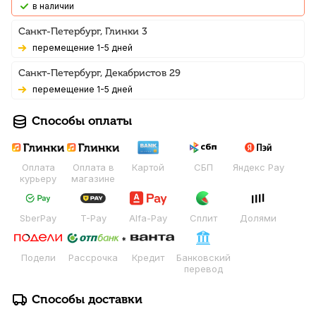
В наличии
Санкт-Петербург, Глинки 3
Перемещение 1-5 дней
Санкт-Петербург, Декабристов 29
Перемещение 1-5 дней
Способы оплаты
Оплата
Оплата в
Картой
СБП
Яндекс Pay
курьеру
магазине
SberPay
T-Pay
Alfa-Pay
Сплит
Долями
Подели
Рассрочка
Кредит
Банковский
перевод
Способы доставки