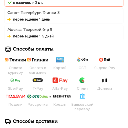
В наличии, > 3 шт.
Санкт-Петербург, Глинки 3
Перемещение 1 день
Москва, Тверской б-р 9
Перемещение 1-5 дней
Способы оплаты
Оплата
Оплата в
Картой
СБП
Яндекс Pay
курьеру
магазине
SberPay
T-Pay
Alfa-Pay
Сплит
Долями
Подели
Рассрочка
Кредит
Банковский
перевод
Способы доставки