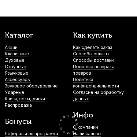
Bag ЧЦФП10S
2 650
р.
2 517
р.
Купить
Чехол для цифрового фортепиано Hyper
Каталог
Как купить
Bag ЧЦФП10
Акции
Как сделать заказ
2 720
р.
2 584
р.
Купить
Клавишные
Способы оплаты
Духовые
Способы доставки
Стойка для клавишных Soundking DF084
Струнные
Политика возврата
Язычковые
товаров
4 540
р.
4 313
р.
Купить
Аксессуары
Политика
Звуковое оборудование
конфиденциальности
Ударные
Согласие на обработку
Книги, ноты, диски
данных
Подставка для цифрового пианино
Распродажа
Yamaha P-225 белая, усиленная
Инфо
7 150
р.
6 792
р.
Купить
Бонусы
О компании
Подставка для цифрового пианино Orfeo
Реферальная программа
Наши салоны