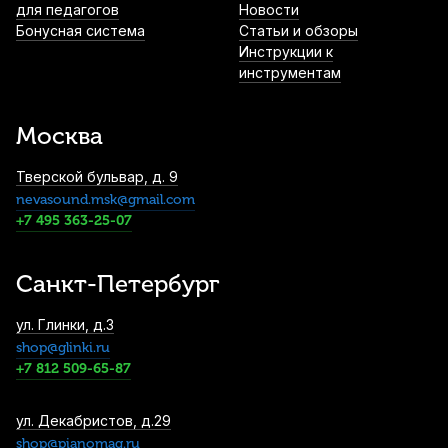
E-3 белая
для педагогов
Новости
Бонусная система
Статьи и обзоры
7 350
р.
6 982
р.
Купить
Инструкции к
инструментам
Педаль сустейна для цифрового
фортепиано Kurzweil KP-1H
Москва
7 790
р.
7 400
р.
Купить
Тверской бульвар, д. 9
nevasound.msk@gmail.com
Подставка для цифрового пианино
Beisite S-198 WH Pro Lite белая
+7 495 363-25-07
7 990
р.
7 590
р.
Купить
Санкт-Петербург
Банкетка для пианино Rin HY-PJ018A
ул. Глинки, д.3
черная, полированная
shop@glinki.ru
8 700
р.
8 265
р.
Купить
+7 812 509-65-87
Банкетка для пианино Palette HY-PJ018
ул. Декабристов, д.29
палисандр, сатинированная
shop@pianomag.ru