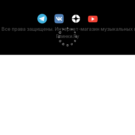
dl&Lung WL1155 №3
Подставка для цифрового пианино Глинк
В наличии
4 000
р.
3 800
р.
Все права защищены. Интернет-магазин музыкальных
Глинки.Ру
-5%
тавка для ног пианиста Сварог 534 белая
Чехол для цифрово
В наличии, > 10 шт.
5 300
р.
5 035
р.