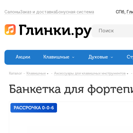
СПб,
Гл
Салоны
Заказ и доставка
Бонусная система
Акции
Клавишные
Духовые
Ст
Каталог
-
Клавишные
-
Аксессуары для клавишных инструментов
-
Банкетка для фортеп