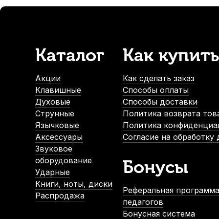
Каталог
Как купить
Комплект чашек для пианино Palette пластиковые, черные
В наличии
Акции
Как сделать заказ
990
р.
Клавишные
Способы оплаты
940
р.
Духовые
Способы доставки
Струнные
Политика возврата тов
Язычковые
Политика конфиденциа
-5%
Аксессуары
Согласие на обработку
Звуковое
оборудование
Бонусы
Ударные
Книги, ноты, диски
Реферальная программа
Распродажа
педагогов
Бонусная система