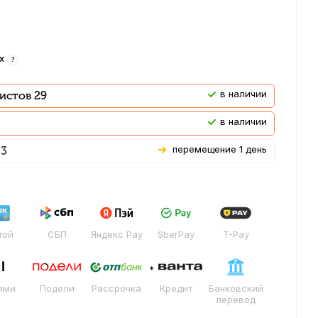
-х
?
В наличии
истов 29
В наличии
Перемещение 1 день
 3
той
СБП
Яндекс Pay
SberPay
T-Pay
ями
Подели
Рассрочка
Кредит
Банковский
перевод