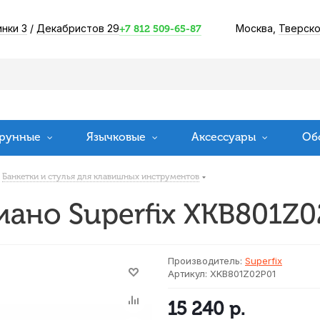
инки 3
/
Декабристов 29
Москва,
Тверско
+7 812 509-65-87
рунные
Язычковые
Аксессуары
Об
Банкетки и стулья для клавишных инструментов
иано Superfix XKB801Z0
Производитель:
Superfix
Артикул:
XKB801Z02P01
15 240
р.