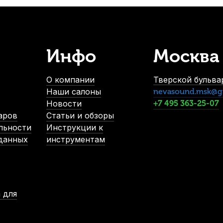
Инфо
Москва
 (4 шт)
Накидка от пыли для синтезатора Мозеръ L (76-88 к
В наличии
О компании
Тверской бульвар
1 070
р.
Наши салоны
nevasound.msk@g
1 016
р.
Новости
+7 495 363-25-07
аров
Статьи и обзоры
льности
Инструкции к
-5%
 данных
инструментам
 для