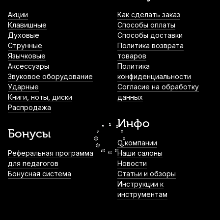
BRCKL
Акции
Как сделать заказ
2 300
р.
2 185
р.
Купить
Клавишные
Способы оплаты
Духовые
Способы доставки
Мундштук для трубы Gewa 5C
Струнные
Политика возврата
посеребренный
Язычковые
товаров
Аксессуары
Политика
3 100
р.
2 945
р.
Купить
Звуковое оборудование
конфиденциальности
Ударные
Согласие на обработку
Книги, ноты, диски
данных
Футляр для трубы АМС ТР2
Распродажа
4 020
р.
3 819
р.
Купить
Инфо
Бонусы
О компании
Сурдина для трубы Brahner TRWAH-1
Реферальная программа
Наши салоны
для педагогов
Новости
4 580
р.
4 351
р.
Купить
Бонусная система
Статьи и обзоры
Инструкции к
инструментам
Сурдина для трубы пикколо Denis Wick
DW5532