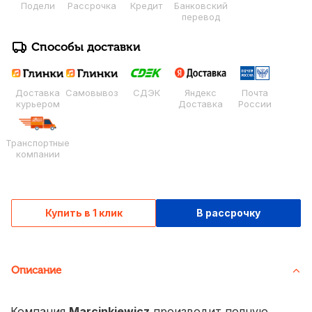
Подели
Рассрочка
Кредит
Банковский
перевод
Способы доставки
Доставка
Самовывоз
СДЭК
Яндекс
Почта
курьером
Доставка
России
Транспортные
компании
Купить в 1 клик
В рассрочку
Описание
Компания
Marcinkiewicz
производит полную