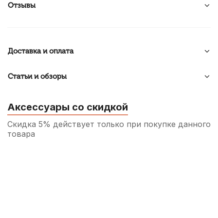
Отзывы
Доставка и оплата
Статьи и обзоры
Аксессуары со скидкой
Скидка 5% действует только при покупке данного
товара
Защита для помпового механизма трубы
Brahner HD-325
970
р.
921
р.
Купить
Чехол для трубы Lutner ЛТР1