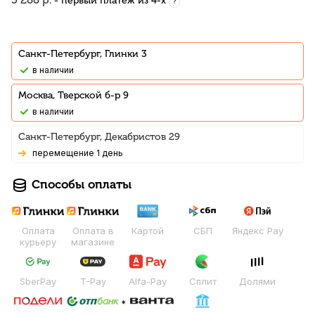
- первый платеж из 4-х
?
Санкт-Петербург, Глинки 3
В наличии
Москва, Тверской б-р 9
В наличии
Санкт-Петербург, Декабристов 29
Перемещение 1 день
Способы оплаты
Оплата
Оплата в
Картой
СБП
Яндекс Pay
курьеру
магазине
SberPay
T-Pay
Alfa-Pay
Сплит
Долями