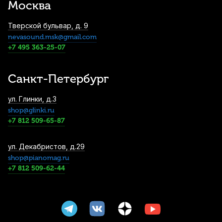
Москва
6 770
р.
6 431
р.
Купить
Тверской бульвар, д. 9
nevasound.msk@gmail.com
Сурдина для трубы Denis Wick DW5551
+7 495 363-25-07
7 700
р.
7 315
р.
Купить
Санкт-Петербург
Футляр для корнета Gator GL-Cornet-A
ул. Глинки, д.3
8 490
р.
8 065
р.
Купить
shop@glinki.ru
+7 812 509-65-87
Мундштук для трубы Bach Commercial 5S
ул. Декабристов, д.29
посеребренный
shop@pianomag.ru
+7 812 509-62-44
11 000
р.
10 450
р.
Купить
Сурдина для трубы Denis Wick DW5504
11 060
р.
10 507
р.
Купить