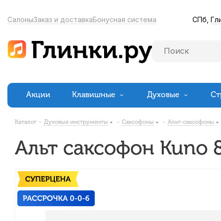
СПб,
Гл
Салоны
Заказ и доставка
Бонусная система
Акции
Клавишные
Духовые
Ст
Каталог
-
Духовые инструменты
-
Саксофоны
-
Альт-саксофоны
Альт саксофон Kuno 