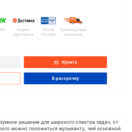
ЭК
Яндекс
Почта
Транспортные
Доставка
России
компании
Купить
В рассрочку
азумное решение для широкого спектра задач, от
рого можно положиться музыканту, чей основной