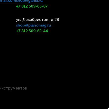
mail.com
shop@glinki.ru
+7 812 509-65-87
ул. Декабристов, д.29
shop@pianomag.ru
+7 812 509-62-44
Sonore №1,5
02
Альт саксофон Roy Benson AS-202G
В наличии
-5%
92 670
р.
 инструментов
СУПЕРЦЕНА