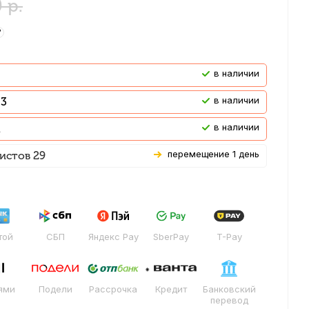
0
р.
?
В наличии
В наличии
 3
В наличии
Перемещение 1 день
истов 29
той
СБП
Яндекс Pay
SberPay
T-Pay
ями
Подели
Рассрочка
Кредит
Банковский
перевод