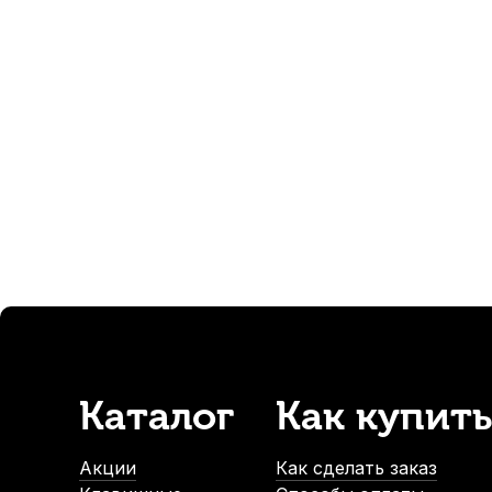
Альт саксофон Lion Crown Vintage
Альт саксофон Ku
-5%
-5%
В наличии, > 10 шт.
В наличии, > 
49 990
р.
62 900
р.
54 900
р.
Ершик для эски альт саксофона Rico
Футляр для трос
В наличии
1 350
р.
1 282
р.
Каталог
Как купить
-5%
Акции
Как сделать заказ