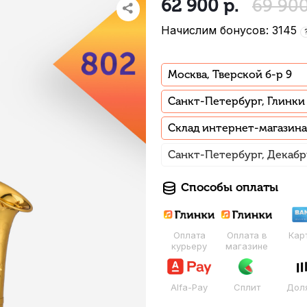
62 900
р.
69 90
Начислим бонусов: 3145
Москва, Тверской б-р 9
Санкт-Петербург, Глинки
Склад интернет-магазина
Санкт-Петербург, Декабр
Способы оплаты
Оплата
Оплата в
Кар
курьеру
магазине
Alfa-Pay
Сплит
Дол