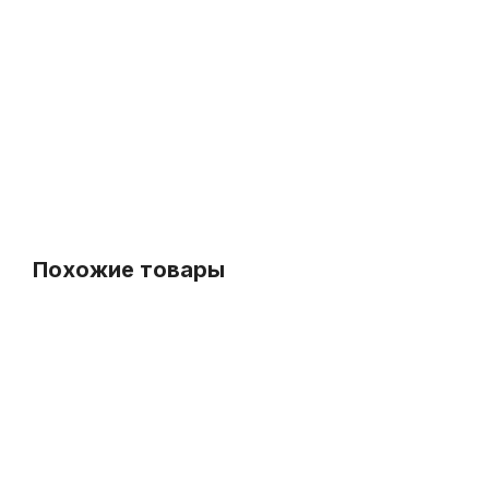
Масло для механики деревянных духовых Kuno Medium
В наличии, > 10 шт.
390
р.
370
р.
-5%
-5%
Похожие товары
СУПЕРЦЕНА
Протирка для саксофона Mazurka микрофибра
Трост
В наличии, > 10 шт.
1 050
р.
997
р.