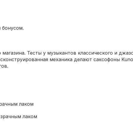
 бонусом.
 магазина. Тесты у музыкантов классического и джазо
о сконструированная механика делают саксофоны Kun
гов.
зрачным лаком
озрачным лаком