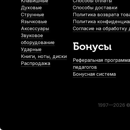
Клавишные
Способы оплаты
Духовые
Способы доставки
Струнные
Политика возврата тов
СУПЕРЦЕНА
Язычковые
Политика конфиденциа
Аксессуары
Согласие на обработку
Звуковое
Колпачок для мундштука тенор саксофона Brahner MCTS-
оборудование
Бонусы
В наличии
Ударные
100
р.
Книги, ноты, диски
Реферальная программа
95
р.
Распродажа
педагогов
Альт саксофон Lion Crown Vintage
Альт саксофон Ku
Бонусная система
В наличии, > 10 шт.
В наличии, > 
-5%
49 990
р.
62 900
р.
54 900
р.
1997—2026 © 