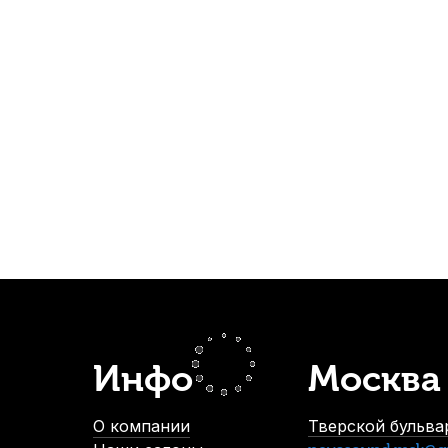
no 801
Альт саксофон Kuno 901
Альт саксофон Kuno 9
3 шт.
В наличии, > 3 шт.
В наличии, > 3 шт.
69 900
р.
97 900
р.
59 900
р.
85 900
р.
тей кларнета, сопрано, альт и тенор саксофона ClariKnight на 8 т
В наличии
1 500
р.
1 425
р.
Инфо
Москва
-5%
О компании
Тверской бульвар
СУПЕРЦЕНА