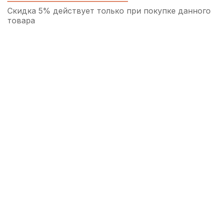
Скидка 5% действует только при покупке данного
товара
Трость для альт саксофона Fedotov Reeds
Signature №2,5
400
р.
380
р.
Купить
Трость для альт саксофона Fedotov Reeds
Концертино №3+
400
р.
380
р.
Купить
Колпачок для мундштука сопрано
саксофона Rico никелированный
650
р.
617
р.
Купить
Колпачок для мундштука сопранино