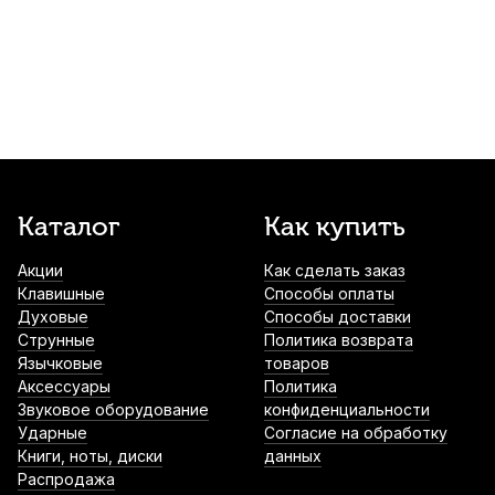
саксофона BG ACB16 пластиковый
1 000
р.
950
р.
Купить
Лигатура для альт саксофона Kuno KL-
917M с колпачком
1 700
р.
1 615
р.
Купить
Трости для альт саксофона Vandoren
Каталог
Как купить
Traditional №3 (3 шт)
Акции
Как сделать заказ
1 800
р.
1 710
р.
Купить
Клавишные
Способы оплаты
Духовые
Способы доставки
Ершик для тенор саксофона Rico
Струнные
Политика возврата
Язычковые
товаров
2 150
р.
2 042
р.
Купить
Аксессуары
Политика
Звуковое оборудование
конфиденциальности
Ударные
Согласие на обработку
Книги, ноты, диски
данных
Трости для альт саксофона Rico Reserve
Распродажа
№4 (10 шт)