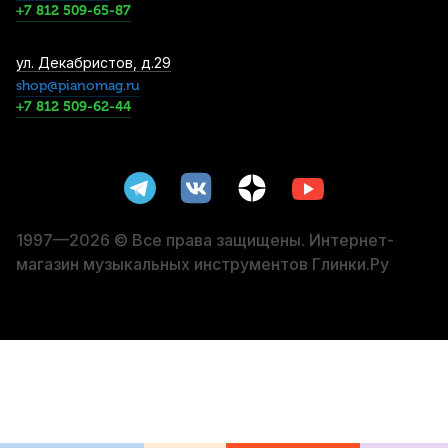
Купить
+7 812 509-65-87
Трости для сопрано саксофона Vandoren
ул. Декабристов, д.29
Traditional №1 (10 шт)
shop@pianomag.ru
+7 812 509-62-44
4 500
р.
4 275
р.
Купить
Трости для альт саксофона Vandoren Zz
№2,5 (10 шт)
5 500
р.
5 225
р.
Купить
1997—2026 © Все права защищены. Интернет-
магазин музыкальных инструментов Глинки.Ру
Трости для альт саксофона Vandoren V16
№3 (10 шт)
6 250
р.
5 937
р.
Купить
Гайтан-держатель для саксофона Jancic
Jazzlab Saxholder PRO M
7 490
р.
7 115
р.
Купить