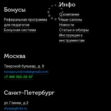
Инфо
3 000
р.
2 850
р.
Купить
Бонусы
О компании
Трости для сопрано саксофона Vandoren
Реферальная программа
Наши салоны
V16 №3 (10 шт)
для педагогов
Новости
Бонусная система
Статьи и обзоры
3 600
р.
3 420
р.
Купить
Инструкции к
инструментам
Трости для тенор саксофона Vandoren
V16 №2 (5 шт)
Москва
3 900
р.
3 705
р.
Купить
Тверской бульвар, д. 9
nevasound.msk@gmail.com
Трости для тенор саксофона Rico Royal
№2,5 (10 шт)
+7 495 363-25-07
3 900
р.
3 705
р.
Купить
Санкт-Петербург
Мундштук для баритон саксофона Rico
ул. Глинки, д.3
Metalite M9 композитный
shop@glinki.ru
4 430
р.
4 208
р.