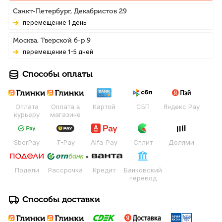
Санкт-Петербург, Декабристов 29
Перемещение 1 день
Москва, Тверской б-р 9
Перемещение 1-5 дней
Способы оплаты
Оплата
Оплата в
Картой
СБП
Яндекс Pay
курьеру
магазине
SberPay
T-Pay
Alfa-Pay
Сплит
Долями
Подели
Рассрочка
Кредит
Банковский
перевод
Способы доставки