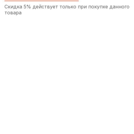
Скидка 5% действует только при покупке данного
товара
Колпачок для мундштука баритон
саксофона BG ACB4 пластиковый
350
р.
332
р.
Купить
Трость для альт саксофона Kuno Basic
№3,5 пластиковая
1 100
р.
1 045
р.
Купить
Трость для баритон саксофона Vandoren
Java №3,5
1 220
р.
1 159
р.
Купить
Трости для альт саксофона Vandoren