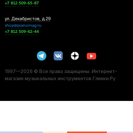
Купить
+7 812 509-65-87
Трости для баритон саксофона Vandoren
ул. Декабристов, д.29
Java Red Cut filed №3 (5 шт)
shop@pianomag.ru
+7 812 509-62-44
6 100
р.
5 795
р.
Купить
Футляр для изогнутого сопрано
саксофона Kuno 902
6 490
р.
6 165
р.
Купить
1997—2026 © Все права защищены. Интернет-
магазин музыкальных инструментов Глинки.Ру
Мундштук для альт саксофона Rico Select
Jazz D8M эбонитовый
15 220
р.
14 459
р.
Купить
Мундштук для тенор саксофона
Yanagisawa №7 эбонитовый
15 500
р.
14 725
р.
Купить