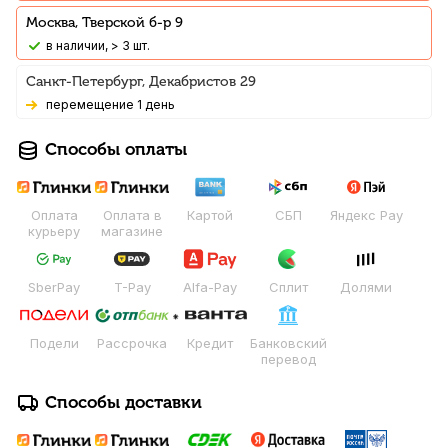
Москва, Тверской б-р 9
В наличии, > 3 шт.
Санкт-Петербург, Декабристов 29
Перемещение 1 день
Способы оплаты
Оплата
Оплата в
Картой
СБП
Яндекс Pay
курьеру
магазине
SberPay
T-Pay
Alfa-Pay
Сплит
Долями
Подели
Рассрочка
Кредит
Банковский
перевод
Способы доставки