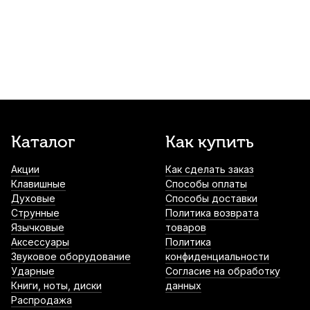
Traditional №1,5 (3 шт)
1 800
р.
1 710
р.
Купить
Трости для сопрано саксофона Rico
Royal №4 (10 шт)
2 600
р.
2 470
р.
Купить
Трости для альт саксофона D`Addario
Каталог
Как купить
Organic Reserve №3 (10 шт)
Акции
Как сделать заказ
3 250
р.
3 087
р.
Купить
Клавишные
Способы оплаты
Духовые
Способы доставки
Трости для тенор саксофона Vandoren
Струнные
Политика возврата
V16 №3,5 (5 шт)
Язычковые
товаров
Аксессуары
Политика
3 900
р.
3 705
р.
Купить
Звуковое оборудование
конфиденциальности
Ударные
Согласие на обработку
Книги, ноты, диски
данных
Трости для тенор саксофона Vandoren
Распродажа
Java Red Cut filed №1 (5 шт)