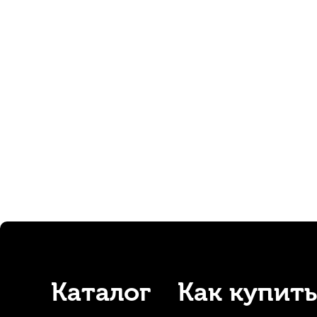
Трость для альт саксофона D'Addario Organic Select Jazz fi
В наличии, > 3 шт.
350
р.
332
р.
-5%
Каталог
Как купить
Трость для тенор саксофона D'Addario Organic Select Jazz 