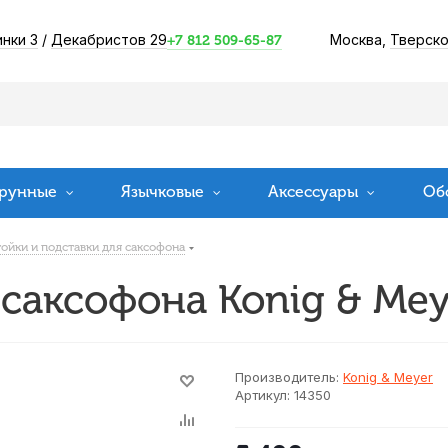
инки 3
/
Декабристов 29
Москва,
Тверско
+7 812 509-65-87
рунные
Язычковые
Аксессуары
Об
ойки и подставки для саксофона
 саксофона Konig & Mey
Производитель:
Konig & Meyer
Артикул:
14350