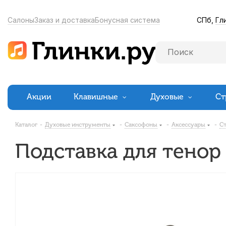
СПб,
Гл
Салоны
Заказ и доставка
Бонусная система
Акции
Клавишные
Духовые
Ст
Каталог
-
Духовые инструменты
-
Саксофоны
-
Аксессуары
-
Ст
Подставка для тенор