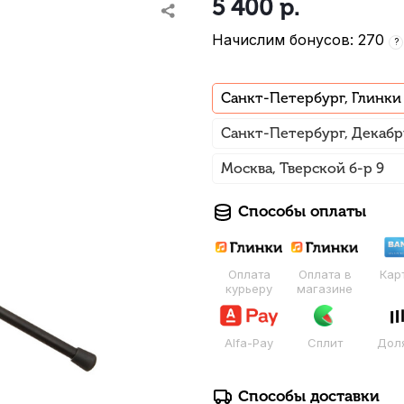
5 400
р.
Начислим бонусов: 270
?
Санкт-Петербург, Глинки
Санкт-Петербург, Декабр
Москва, Тверской б-р 9
Способы оплаты
Оплата
Оплата в
Кар
курьеру
магазине
Alfa-Pay
Сплит
Дол
Способы доставки