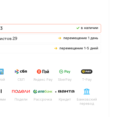
В наличии
 3
Перемещение 1 день
истов 29
Перемещение 1-5 дней
той
СБП
Яндекс Pay
SberPay
T-Pay
ями
Подели
Рассрочка
Кредит
Банковский
перевод