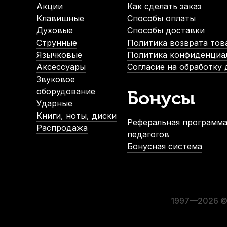
В наличии, > 10 шт.
Акции
Как сделать заказ
480
р.
Клавишные
Способы оплаты
456
р.
Духовые
Способы доставки
Струнные
Политика возврата тов
Язычковые
Политика конфиденциа
-5%
Аксессуары
Согласие на обработку
Звуковое
оборудование
Бонусы
Ударные
Книги, ноты, диски
Реферальная программа
Распродажа
педагогов
Бонусная система
Трости для тенор саксофона Kuno Black №2 (8 шт)
Тр
В наличии, > 10 шт.
1 600
р.
1 520
р.
1997—2026 © 