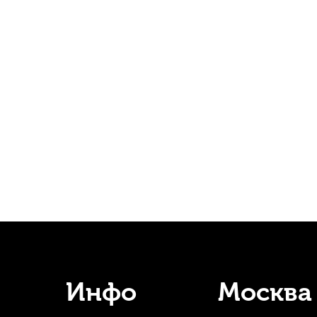
led №2M
Трость для альт саксофона Fedotov Reeds Sonore №3
В наличии, > 10 шт.
400
р.
380
р.
-5%
Инфо
Москва
filed №3S
Ершик для изогнутого сопрано саксофона Kuno