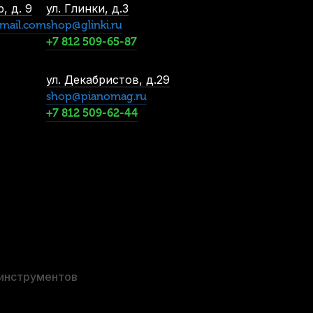
В наличии, > 10 шт.
, д. 9
ул. Глинки, д.3
880
р.
mail.com
shop@glinki.ru
836
р.
+7 812 509-65-87
ул. Декабристов, д.29
shop@pianomag.ru
+7 812 509-62-44
 мундштук Vandoren VMCX6+ черные 0,8 мм (6 шт)
В наличии, > 10 шт.
1 690
р.
1 605
р.
 инструментов