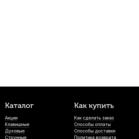
Накладки на мундштук Kuno желтые,
узкие 0,4 мм (6 шт)
790
р.
750
р.
Купить
Лигатура для сопрано саксофона Kuno
KL-906M с колпачком
2 000
р.
1 900
р.
Купить
Трости для сопрано саксофона Rico La
Voz Medium Soft (10 шт)
2 570
р.
2 441
р.
Купить
Трости для сопрано саксофона Rico
Каталог
Как купить
Royal №2,5 (10 шт)
Акции
Как сделать заказ
2 600
р.
2 470
р.
Купить
Клавишные
Способы оплаты
Духовые
Способы доставки
Трости для сопрано саксофона Rico
Струнные
Политика возврата