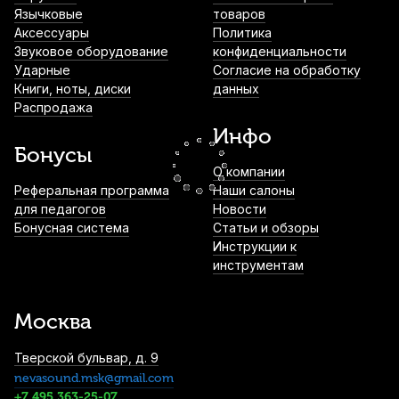
Royal №3 (10 шт)
Язычковые
товаров
Аксессуары
Политика
2 600
р.
2 470
р.
Купить
Звуковое оборудование
конфиденциальности
Ударные
Согласие на обработку
Книги, ноты, диски
данных
Трости для сопрано саксофона Fedotov
Распродажа
Reeds Концертино №3 (10 шт)
Инфо
3 000
р.
2 850
р.
Купить
Бонусы
О компании
Трость для альт саксофона Legere
Реферальная программа
Наши салоны
Signature Series №3,25 пластиковая
для педагогов
Новости
Бонусная система
Статьи и обзоры
4 250
р.
4 037
р.
Купить
Инструкции к
инструментам
Трости для сопрано саксофона Vandoren
Java №2,5 (10 шт)
Москва
4 400
р.
4 180
р.
Купить
Тверской бульвар, д. 9
nevasound.msk@gmail.com
Трость для альт саксофона Legere French
Cut №2 пластиковая
+7 495 363-25-07