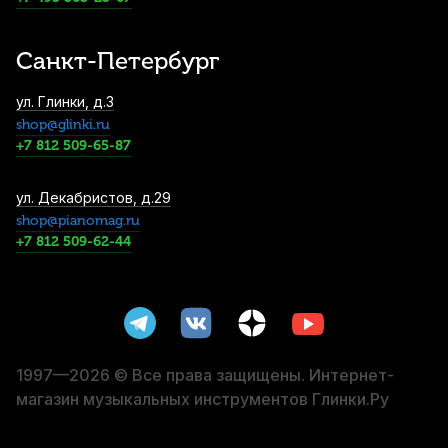
4 400
р.
4 180
р.
Купить
Санкт-Петербург
Трость для баритон саксофона Legere
ул. Глинки, д.3
Signature Series №2,75 пластиковая
shop@glinki.ru
4 750
р.
4 512
р.
Купить
+7 812 509-65-87
Трости для альт саксофона Vandoren V21
ул. Декабристов, д.29
№2,5 (10 шт)
shop@pianomag.ru
+7 812 509-62-44
5 200
р.
4 940
р.
Купить
Чехол для тенор саксофона АМС СТ2
6 140
р.
5 833
р.
Купить
1997—2026 © Все права защищены. Интернет-
магазин музыкальных инструментов Глинки.Ру
Трости для альт саксофона Vandoren V16
№3,5 (10 шт)