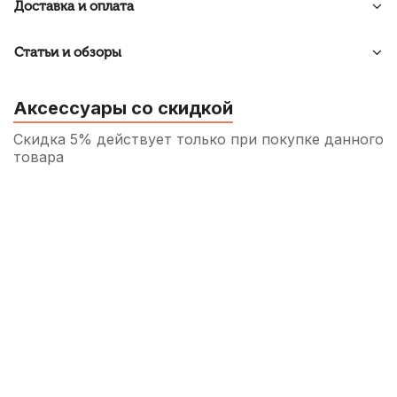
Доставка и оплата
Статьи и обзоры
Аксессуары со скидкой
Скидка 5% действует только при покупке данного
товара
Трость для альт саксофона Fedotov Reeds
Sonore №3
400
р.
380
р.
Купить
Защитный стопор для подушек
саксофона Kuno
690
р.
655
р.
Купить