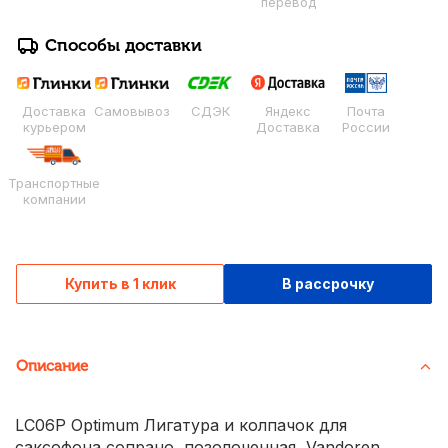
перевод
Способы доставки
Доставка
Самовывоз
СДЭК
Яндекс
Почта
курьером
Доставка
России
Транспортные
компании
Купить в 1 клик
В рассрочку
Описание
LC06P Optimum Лигатура и колпачок для
саксофона сопрано, позолоченная, Vandoren