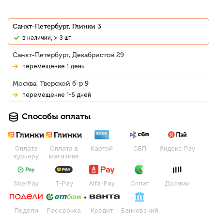
Санкт-Петербург, Глинки 3
В наличии, > 3 шт.
Санкт-Петербург, Декабристов 29
Перемещение 1 день
Москва, Тверской б-р 9
Перемещение 1-5 дней
Способы оплаты
Оплата
Оплата в
Картой
СБП
Яндекс Pay
курьеру
магазине
SberPay
T-Pay
Alfa-Pay
Сплит
Долями
Подели
Рассрочка
Кредит
Банковский