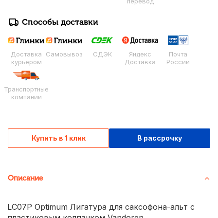
перевод
Способы доставки
Доставка
Самовывоз
СДЭК
Яндекс
Почта
курьером
Доставка
России
Транспортные
компании
Купить в 1 клик
В рассрочку
Описание
LC07P Optimum Лигатура для саксофона-альт с
пластиковым колпачком Vandoren