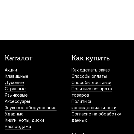
880
р.
836
р.
Купить
Трость для альт саксофона Kuno Basic
№2 пластиковая
1 100
р.
1 045
р.
Купить
Трость для альт саксофона Kuno №3,5
Каталог
Как купить
пластиковая
Акции
Как сделать заказ
1 300
р.
1 235
р.
Купить
Клавишные
Способы оплаты
Духовые
Способы доставки
Колпачок для мундштука сопрано
Струнные
Политика возврата
саксофона Vandoren Optimum
Язычковые
товаров
пластиковый
Аксессуары
Политика
Звуковое оборудование
конфиденциальности
1 360
р.
1 292
р.
Купить
Ударные
Согласие на обработку
Книги, ноты, диски
данных
Лигатура для тенор саксофона Kuno KL-
Распродажа
908S с колпачком