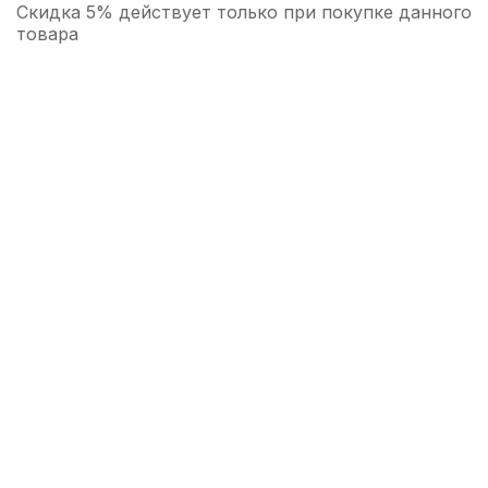
Скидка 5% действует только при покупке данного
товара
Колпачок для мундштука альт саксофона
Brahner MCAS-22P пластиковый
80
р.
76
р.
Купить
Трость для альт саксофона Rico Hemke
№3+
290
р.
275
р.
Купить
Трость для тенор саксофона D'Addario
Organic Select Jazz filed №2M
470
р.
446
р.
Купить
Трости для альт саксофона Rico №2 (3
шт)