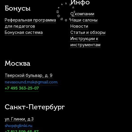
Инфо
1 900
р.
1 805
р.
Купить
Бонусы
О компании
Ершик для альт саксофона Rico
Реферальная программа
Наши салоны
для педагогов
Новости
2 180
р.
2 071
р.
Купить
Бонусная система
Статьи и обзоры
Инструкции к
инструментам
Лигатура для баритон саксофона Kuno
KL-934 металлическая с колпачком
Москва
2 490
р.
2 365
р.
Купить
Тверской бульвар, д. 9
nevasound.msk@gmail.com
Трости для тенор саксофона Vandoren
+7 495 363-25-07
Java №4 (5 шт)
4 100
р.
3 895
р.
Купить
Санкт-Петербург
Трости для тенор саксофона Vandoren
ул. Глинки, д.3
Java Red Cut filed №2,5 (5 шт)
shop@glinki.ru
4 100
р.
3 895
р.
Купить
+7 812 509-65-87