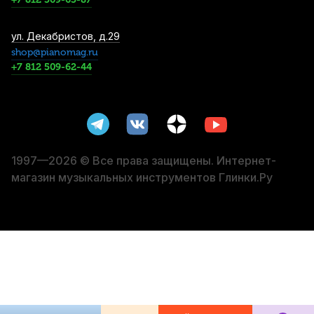
Трости для тенор саксофона Vandoren
ул. Декабристов, д.29
Java №1,5 (5 шт)
shop@pianomag.ru
+7 812 509-62-44
4 100
р.
3 895
р.
Купить
Трость для тенор саксофона Legere
French Cut №2,75 пластиковая
4 750
р.
4 512
р.
Купить
1997—2026 © Все права защищены. Интернет-
магазин музыкальных инструментов Глинки.Ру
Трости для альт саксофона Vandoren Zz
№2 (10 шт)
5 500
р.
5 225
р.
Купить
Трости для альт саксофона Vandoren Java
№2,5 (10 шт)
5 700
р.
5 415
р.
Купить