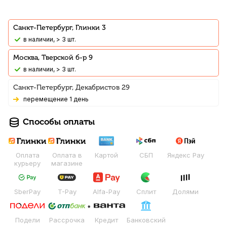
Санкт-Петербург, Глинки 3
В наличии, > 3 шт.
Москва, Тверской б-р 9
В наличии, > 3 шт.
Санкт-Петербург, Декабристов 29
Перемещение 1 день
Способы оплаты
Оплата
Оплата в
Картой
СБП
Яндекс Pay
курьеру
магазине
SberPay
T-Pay
Alfa-Pay
Сплит
Долями
Подели
Рассрочка
Кредит
Банковский