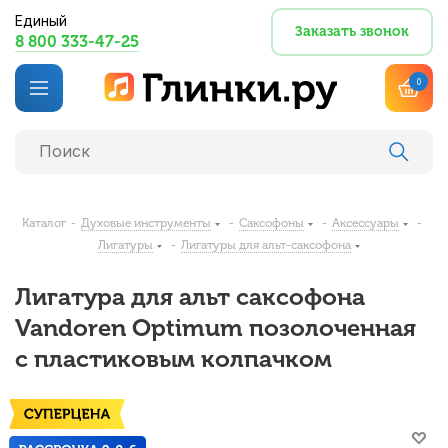
Единый
Заказать звонок
8 800 333-47-25
0
Каталог
-
Духовые инструменты
-
Саксофоны
-
Аксессуары
-
Лигатуры
-
Лигатуры для альт-саксофона
Лигатура для альт саксофона
Vandoren Optimum позолоченная
с пластиковым колпачком