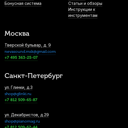
Бонусная система
Статьи и обзоры
1 900
р.
1 805
р.
Купить
Инструкции к
инструментам
Лигатура для альт саксофона Kuno KL-
907M с колпачком
Москва
1 900
р.
1 805
р.
Купить
Тверской бульвар, д. 9
nevasound.msk@gmail.com
Трости для тенор саксофона Rico La Voz
Hard (5 шт)
+7 495 363-25-07
2 000
р.
1 900
р.
Купить
Санкт-Петербург
Трости для альт саксофона Rico
ул. Глинки, д.3
Plasticover №3 (5 шт)
shop@glinki.ru
2 350
р.
2 232
р.
Купить
+7 812 509-65-87
Трости для сопрано саксофона Rico
ул. Декабристов, д.29
Select Jazz unfiled №4S (10 шт)
shop@pianomag.ru
+7 812 509-62-44
2 700
р.
2 565
р.
Купить