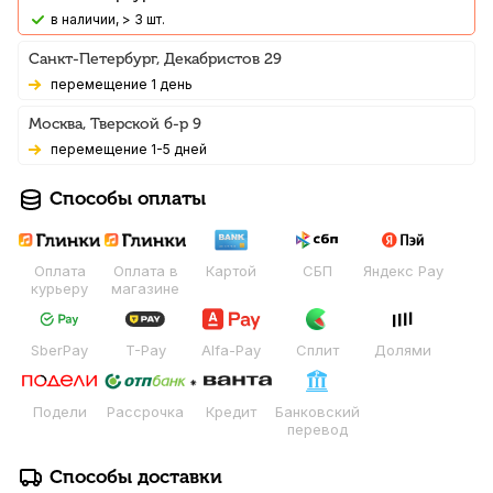
В наличии, > 3 шт.
Санкт-Петербург, Декабристов 29
Перемещение 1 день
Москва, Тверской б-р 9
Перемещение 1-5 дней
Способы оплаты
Оплата
Оплата в
Картой
СБП
Яндекс Pay
курьеру
магазине
SberPay
T-Pay
Alfa-Pay
Сплит
Долями
Подели
Рассрочка
Кредит
Банковский
перевод
Способы доставки