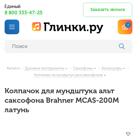
Единый
Заказать звонок
8 800 333-47-25
0
Каталог
-
Духовые инструменты
-
Саксофоны
-
Аксессуары
-
Колпачки на мундштук для саксофонов
Колпачок для мундштука альт
саксофона Brahner MCAS-200M
латунь