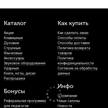
узкие 0,65 мм (6 шт)
790
р.
750
р.
Купить
Трость для альт саксофона Kuno Basic
Каталог
Как купить
№2,5 пластиковая
Акции
Как сделать заказ
1 100
р.
1 045
р.
Купить
Клавишные
Способы оплаты
Духовые
Способы доставки
Трость для тенор саксофона Kuno №3,5
Струнные
Политика возврата
пластиковая
Язычковые
товаров
Аксессуары
Политика
1 300
р.
1 235
р.
Купить
Звуковое оборудование
конфиденциальности
Ударные
Согласие на обработку
Книги, ноты, диски
данных
Трость для баритон саксофона Vandoren
Распродажа
Traditional №2
Инфо
1 350
р.
1 282
р.
Купить
Бонусы
О компании
Лигатура для баритон саксофона Kuno
Реферальная программа
Наши салоны
KL-909M с колпачком
для педагогов
Новости