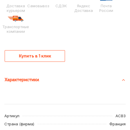
Доставка
Самовывоз
СДЭК
Яндекс
Почта
курьером
Доставка
России
Транспортные
компании
Купить в 1 клик
Характеристики
Артикул
ACB3
Страна (фирма)
Франция