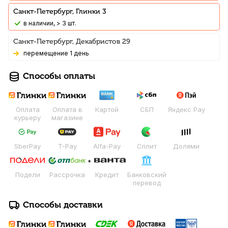
Санкт-Петербург, Глинки 3
В наличии, > 3 шт.
Санкт-Петербург, Декабристов 29
Перемещение 1 день
Способы оплаты
Оплата
Оплата в
Картой
СБП
Яндекс Pay
курьеру
магазине
SberPay
T-Pay
Alfa-Pay
Сплит
Долями
Подели
Рассрочка
Кредит
Банковский
перевод
Способы доставки