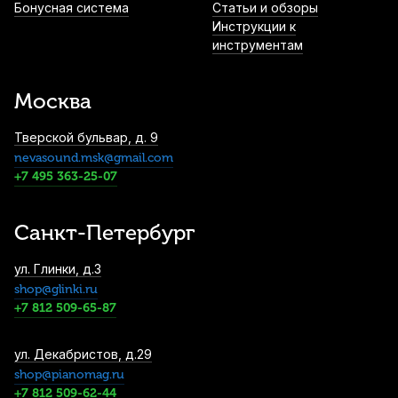
Бонусная система
Статьи и обзоры
2 280
р.
2 166
р.
Купить
Инструкции к
инструментам
Трость для альт саксофона D'Addario
VENN №3.0 пластиковая
Москва
2 980
р.
2 831
р.
Купить
Тверской бульвар, д. 9
nevasound.msk@gmail.com
Трости для тенор саксофона Vandoren
V16 №3 (5 шт)
+7 495 363-25-07
3 900
р.
3 705
р.
Купить
Санкт-Петербург
Трости для тенор саксофона Vandoren
ул. Глинки, д.3
Java №2,5 (5 шт)
shop@glinki.ru
4 100
р.
3 895
р.
Купить
+7 812 509-65-87
Трости для сопрано саксофона Vandoren
ул. Декабристов, д.29
Zz №3 (10 шт)
shop@pianomag.ru
+7 812 509-62-44
4 400
р.
4 180
р.
Купить