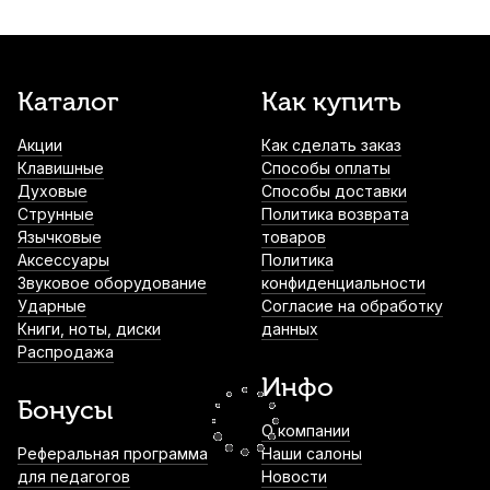
1 760
р.
1 672
р.
Купить
Лигатура для альт саксофона Rico
Каталог
Как купить
никелированная
Акции
Как сделать заказ
1 860
р.
1 767
р.
Купить
Клавишные
Способы оплаты
Духовые
Способы доставки
Лигатура для тенор саксофона Rico (HR
Струнные
Политика возврата
mpc) никелированная
Язычковые
товаров
Аксессуары
Политика
1 960
р.
1 862
р.
Купить
Звуковое оборудование
конфиденциальности
Ударные
Согласие на обработку
Книги, ноты, диски
данных
Лигатура для сопрано саксофона Kuno
Распродажа
KL-906S с колпачком
Инфо
2 000
р.
1 900
р.
Купить
Бонусы
О компании
Протирка для изогнутого сопрано
Реферальная программа
Наши салоны
саксофона BG A33C микрофибра
для педагогов
Новости