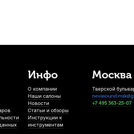
Инфо
Москва
О компании
Тверской бульвар
Наши салоны
nevasound.msk@g
Новости
+7 495 363-25-07
аров
Статьи и обзоры
льности
Инструкции к
 данных
инструментам