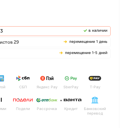
В наличии
 3
Перемещение 1 день
истов 29
Перемещение 1-5 дней
той
СБП
Яндекс Pay
SberPay
T-Pay
ями
Подели
Рассрочка
Кредит
Банковский
перевод