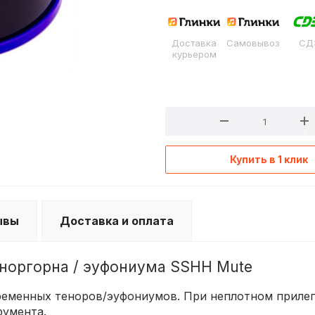
Доставка
Самовывоз
СД
курьером
Купить в 1 клик
ывы
Доставка и оплата
еноргорна / эуфониума SSHH Mute
ременных теноров/эуфониумов. При неплотном приле
румента.