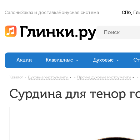
СПб,
Гл
Салоны
Заказ и доставка
Бонусная система
Акции
Клавишные
Духовые
Ст
Каталог
-
Духовые инструменты
-
Прочие духовые инструменты
-
Сурдина для тенор го