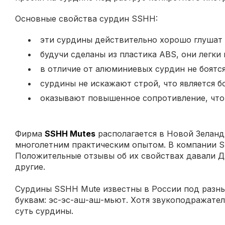
Основные свойства сурдин SSHH:
эти сурдины действительно хорошо глушат 
будучи сделаны из пластика ABS, они легки 
в отличие от алюминиевых сурдин не боятся
сурдины не искажают строй, что является б
оказывают повышенное сопротивление, что 
Фирма
SSHH Mutes
располагается в Новой Зеланд
многолетним практическим опытом. В компании S
Положительные отзывы об их свойствах давали Дж
другие.
Сурдины SSHH Mute известны в России под разны
буквам: эс-эс-аш-аш-мьют. Хотя звукоподражател
суть сурдины.