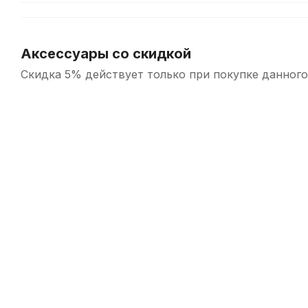
Аксессуары со скидкой
Скидка 5% действует только при покупке данного
-5%
Сурдина для тенор горна SSHH Mute Practice
В наличии
6 770
р.