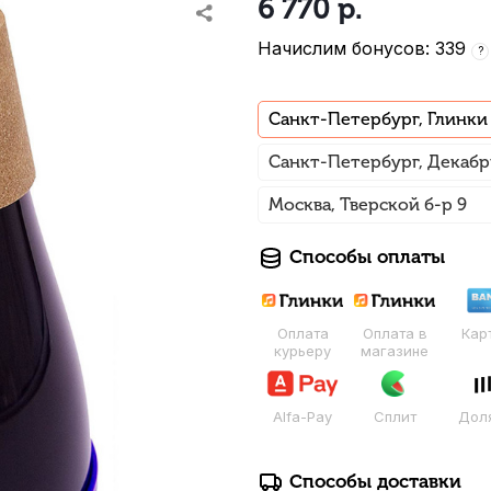
6 770
р.
Начислим бонусов: 339
?
Санкт-Петербург, Глинки
Санкт-Петербург, Декабр
Москва, Тверской б-р 9
Способы оплаты
Оплата
Оплата в
Кар
курьеру
магазине
Alfa-Pay
Сплит
Дол
Способы доставки