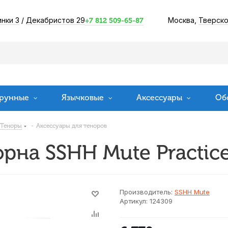
инки 3
/
Декабристов 29
Москва,
Тверско
+7 812 509-65-87
рунные
Язычковые
Аксессуары
Об
Теноры
-
Аксессуары для теноров
рна SSHH Mute Practic
Производитель:
SSHH Mute
Артикул:
124309