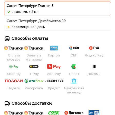
Санкт-Петербург, Глинки 3
В наличии, > 3 шт.
Санкт-Петербург, Декабристов 29
Перемещение 1 день
Способы оплаты
Оплата
Оплата в
Картой
СБП
Яндекс Pay
курьеру
магазине
SberPay
T-Pay
Alfa-Pay
Сплит
Долями
Подели
Рассрочка
Кредит
Банковский
перевод
Способы доставки