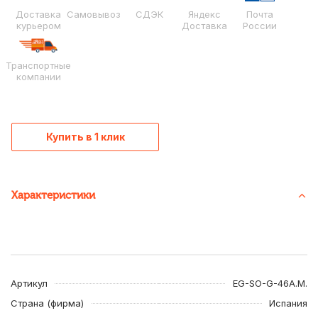
Доставка
Самовывоз
СДЭК
Яндекс
Почта
курьером
Доставка
России
Транспортные
компании
Купить в 1 клик
Характеристики
Артикул
EG-SO-G-46A.M.
Страна (фирма)
Испания