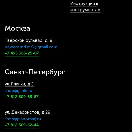
Инструкции к
инструментам
Нейлоновая нить для обмотки тростей
фагота Rigotti ACC/177-D
Москва
2 850
р.
2 707
р.
Купить
Тверской бульвар, д. 9
nevasound.msk@gmail.com
Протирка для гобоя BG A36A бамбук и
+7 495 363-25-07
шелк
2 930
р.
2 783
р.
Купить
Санкт-Петербург
Футляр для тростей гобоя Rigotti
ул. Глинки, д.3
EO/5ALU на 5 тростей
shop@glinki.ru
4 950
р.
4 702
р.
Купить
+7 812 509-65-87
Трость для гобоя Vandoren Hard
ул. Декабристов, д.29
shop@pianomag.ru
5 000
р.
4 750
р.
Купить
+7 812 509-62-44