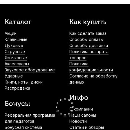
1 310
р.
1 244
р.
Купить
Нейлоновая нить для обмотки тростей
Каталог
Как купить
гобоя Reeds 'n Stuff многоцветная,
светлая
Акции
Как сделать заказ
Клавишные
Способы оплаты
1 840
р.
1 748
р.
Купить
Духовые
Способы доставки
Струнные
Политика возврата
Проволока для тростей гобоя Rigotti
Язычковые
ACC/174-A
товаров
Аксессуары
Политика
1 920
р.
1 824
р.
Купить
Звуковое оборудование
конфиденциальности
Ударные
Согласие на обработку
Книги, ноты, диски
данных
Набор для ухода за гобоем Superslick
Распродажа
OCK2
Инфо
2 460
р.
2 337
р.
Купить
Бонусы
О компании
Трость для гобоя EG-REEDS Student
Реферальная программа
Наши салоны
Beginner
для педагогов
Новости
Бонусная система
Статьи и обзоры
2 670
р.
2 536
р.
Купить