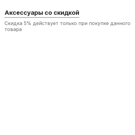
Аксессуары со скидкой
Скидка 5% действует только при покупке данного
товара
Трость для кларнета Fedotov Reeds
Концертино №3 Bb
360
р.
342
р.
Купить
Трость для кларнета Fedotov Reeds
Allegro №4,5 Bb
360
р.
342
р.
Купить
Накладки на мундштук Kuno желтые,
широкие 0,4 мм (6 шт)
790
р.
750
р.
Купить