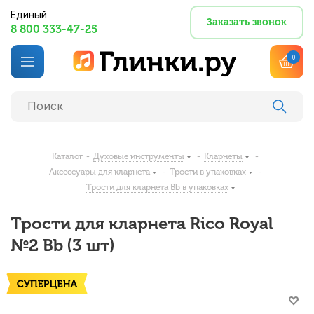
Единый
Заказать звонок
8 800 333-47-25
0
Каталог
-
Духовые инструменты
-
Кларнеты
-
Аксессуары для кларнета
-
Трости в упаковках
-
Трости для кларнета Bb в упаковках
Трости для кларнета Rico Royal
№2 Bb (3 шт)