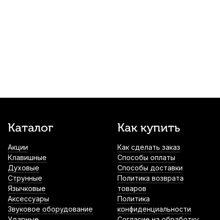
Накладки на мундштук BG A10S черные,
узкие 0,8 мм (6 шт)
930
р.
883
р.
Купить
Трость для кларнета Kuno Basic №2,75 Bb
пластиковая
1 000
р.
950
р.
Купить
Трости для кларнета Vandoren Traditional
Каталог
Как купить
№3 Bb (3 шт)
Акции
Как сделать заказ
1 400
р.
1 330
р.
Купить
Клавишные
Способы оплаты
Духовые
Способы доставки
Трости для кларнета Fedotov Reeds Five
Струнные
Политика возврата
№2,5 Bb (5 шт)
Язычковые
товаров
Аксессуары
Политика
1 500
р.
1 425
р.
Купить
Звуковое оборудование
конфиденциальности
Ударные
Согласие на обработку