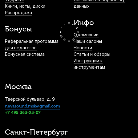
Книги, ноты, диски
данных
Лигатура для кларнета Kuno KL-915 с
Распродажа
колпачком
Инфо
1 700
р.
1 615
р.
Купить
Бонусы
О компании
Лигатура для кларнета Kuno KL-905 с
Реферальная программа
Наши салоны
колпачком
для педагогов
Новости
Бонусная система
Статьи и обзоры
1 700
р.
1 615
р.
Купить
Инструкции к
инструментам
Трости для бас-кларнета Rico Royal №3,5
(10 шт)
Москва
3 300
р.
3 135
р.
Купить
Тверской бульвар, д. 9
nevasound.msk@gmail.com
Ремень для кларнета BG Zen Nylon Non
Elastic C20YLP Bb
+7 495 363-25-07
3 400
р.
3 230
р.
Купить
Санкт-Петербург