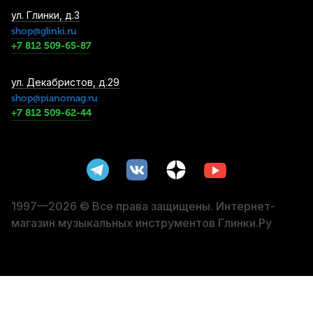
Трость для кларнета Legere Signature
ул. Глинки, д.3
Series №3,5 Bb пластиковая
shop@glinki.ru
3 570
р.
3 391
р.
Купить
+7 812 509-65-87
Трости для кларнета Vandoren Traditional
ул. Декабристов, д.29
№1,5 Bb (10 шт)
shop@pianomag.ru
+7 812 509-62-44
4 500
р.
4 275
р.
Купить
Трость для кларнета Legere French Cut
№3,25 Bb пластиковая
4 590
р.
4 360
р.
Купить
1997—2026 © Все права защищены. Интернет-
магазин музыкальных инструментов Глинки.Ру
Трость для кларнета Legere European Cut
№4 Bb пластиковая
4 590
р.
4 360
р.
Купить
Трость для кларнета Vandoren VK1 60 Bb