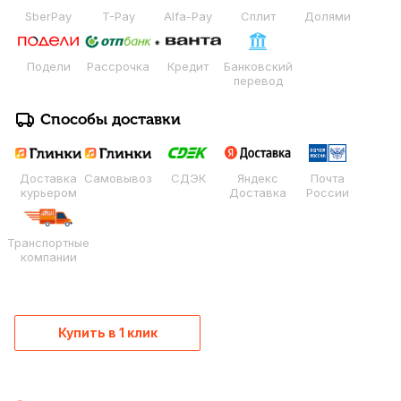
SberPay
T-Pay
Alfa-Pay
Сплит
Долями
Подели
Рассрочка
Кредит
Банковский
перевод
Способы доставки
Доставка
Самовывоз
СДЭК
Яндекс
Почта
курьером
Доставка
России
Транспортные
компании
Купить в 1 клик