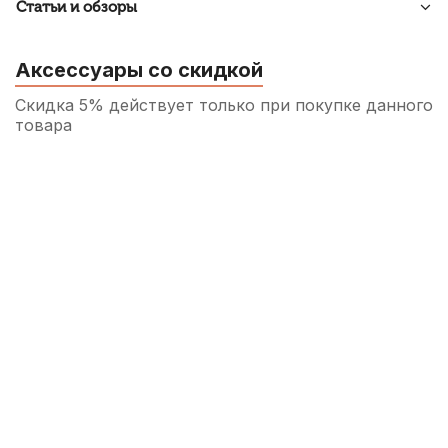
Статьи и обзоры
Аксессуары со скидкой
Скидка 5% действует только при покупке данного
товара
Трость для кларнета Rico Grand Concert
Select Traditional №3 Bb
250
р.
237
р.
Купить
Трость для кларнета Fedotov Reeds
Sonore №3 Bb
360
р.
342
р.
Купить
Трость для кларнета Fedotov Reeds
Allegro №3 Bb