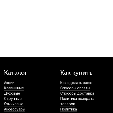
360
р.
342
р.
Купить
Трости для кларнета Kuno Blue №3,5 Bb
(8 шт)
1 550
р.
1 472
р.
Купить
Лира для кларнета APM 506N
никелированная
1 760
р.
1 672
р.
Купить
Трости для кларнета Rico Royal №1,5 Bb
Каталог
Как купить
(10 шт)
Акции
Как сделать заказ
2 030
р.
1 928
р.
Купить
Клавишные
Способы оплаты
Духовые
Способы доставки
Трости для кларнета D'Addario Organic
Струнные
Политика возврата
Reserve Classic №3,5 Bb (10 шт)
Язычковые
товаров
Аксессуары
Политика
3 290
р.
3 125
р.
Купить