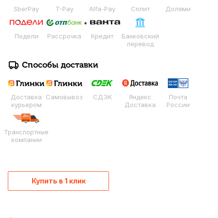
SberPay
T-Pay
Alfa-Pay
Сплит
Долями
Подели
Рассрочка
Кредит
Банковский
перевод
Способы доставки
Доставка
Самовывоз
СДЭК
Яндекс
Почта
курьером
Доставка
России
Транспортные
компании
Купить в 1 клик