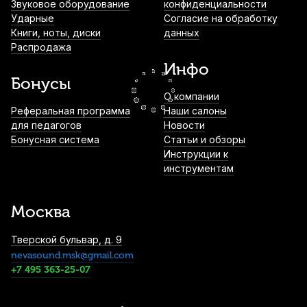
Звуковое оборудование
конфиденциальности
Ударные
Согласие на обработку
Книги, ноты, диски
данных
Трости для кларнета Fedotov Reeds
Распродажа
Ноктюрн №3+ Bb (10 шт)
Инфо
3 500
р.
3 325
р.
Купить
Бонусы
О компании
Трости для кларнета Fedotov Reeds
Реферальная программа
Наши салоны
Концертино №2,5 Bb (10 шт)
для педагогов
Новости
Бонусная система
Статьи и обзоры
3 500
р.
3 325
р.
Купить
Инструкции к
инструментам
Трости для кларнета Fedotov Reeds
Концертино №3,5++ Bb (10 шт)
Москва
3 500
р.
3 325
р.
Купить
Тверской бульвар, д. 9
nevasound.msk@gmail.com
Лигатура для кларнета BG Revelation L4
Bb с колпачком, медная платформа
+7 495 363-25-07
4 490
р.
4 265
р.
Купить