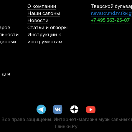
В наличии, > 3 шт.
О компании
Тверской бульвар
2 000
р.
Наши салоны
nevasound.msk@g
1 900
р.
Новости
+7 495 363-25-07
аров
Статьи и обзоры
льности
Инструкции к
-5%
 данных
инструментам
 для
Трость для кларнета Legere Signature Series №3,25 Bb пласт
В наличии, > 3 шт.
3 570
р.
3 391
р.
Все права защищены. Интернет-магазин музыкальных
Глинки.Ру