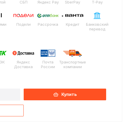
той
СБП
Яндекс Pay
SberPay
T-Pay
ями
Подели
Рассрочка
Кредит
Банковский
перевод
ЭК
Яндекс
Почта
Транспортные
Доставка
России
компании
Купить