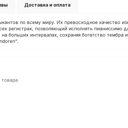
ывы
Доставка и оплата
ыкантов по всему миру. Их превосходное качество изв
сех регистрах, позволяющий исполнять пианиссимо да
то на больших интервалах, сохраняя богатство тембра 
ndoren".
 товара
-5%
-5%