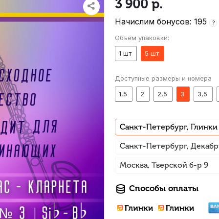
3 900
р.
Начислим бонусов: 195
?
Объём упаковки:
1 шт
5 шт
Доступные размеры и номера
1,5
2
2,5
3
3,5
Санкт-Петербург, Глинки
Санкт-Петербург, Декабр
Москва, Тверской б-р 9
Способы оплаты