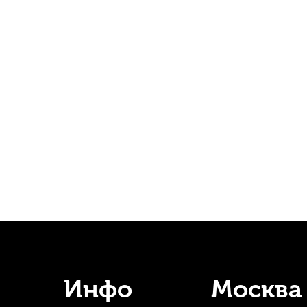
Трости для кларнета Kuno Blue №2,5 Bb (8 шт)
Набор трост
В наличии, > 10 шт.
1 550
р.
1 472
р.
-5%
СУПЕРЦЕНА
Инфо
Москва
хода за кларнетом Conn-Selmer 366C
Трости для кларнета F