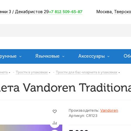
инки 3
/
Декабристов 29
Москва,
Тверско
+7 812 509-65-87
рунные
Язычковые
Аксессуары
Об
рнета
-
Трости в упаковках
-
Трости для бас-кларнета в упаковках
ета Vandoren Traditiona
Производитель:
Vandoren
Артикул:
CR123