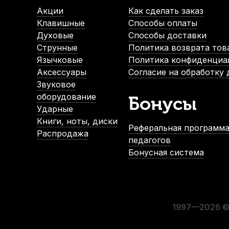
В наличии, > 3 шт.
Акции
Как сделать заказ
1 890
р.
Клавишные
Способы оплаты
1 795
р.
Духовые
Способы доставки
Струнные
Политика возврата тов
Язычковые
Политика конфиденциа
-5%
Аксессуары
Согласие на обработку
СУПЕРЦЕНА
Звуковое
оборудование
Бонусы
Ударные
Книги, ноты, диски
Реферальная программа
Распродажа
педагогов
Бонусная система
Трости для кларнета Fedotov Reeds Allegro №2,5 Bb (10 шт)
В наличии
3 500
р.
3 325
р.
1997—2026 © 