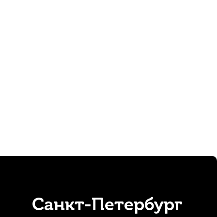
ей для кларнета Vandoren Mix №3 Bb (3 шт)
В наличии, > 10 шт.
1 850
р.
1 757
р.
Санкт-Петербург
edotov Reeds Концертино №1,5 Bb (10 шт)