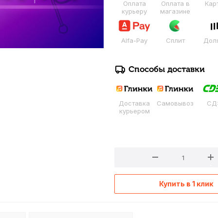
Оплата
Оплата в
Кар
курьеру
магазине
Alfa-Pay
Сплит
Дол
Способы доставки
Доставка
Самовывоз
СД
курьером
Купить в 1 клик