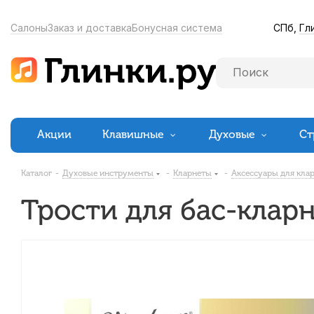
СПб,
Гл
Салоны
Заказ и доставка
Бонусная система
Акции
Клавишные
Духовые
Ст
Каталог
-
Духовые инструменты
-
Кларнеты
-
Аксессуары для кла
Трости для бас-кларн