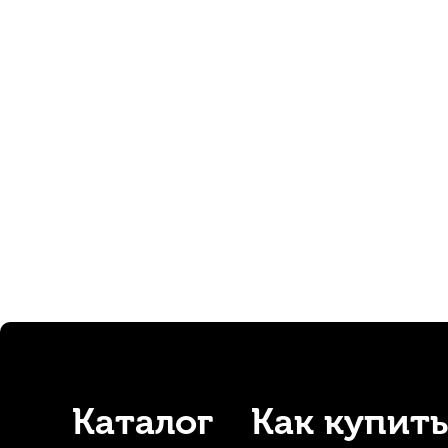
Трость для кларнета Kuno Basic №3,25 Bb пластиковая
В наличии, > 10 шт.
1 000
р.
950
р.
-5%
-5%
Каталог
Как купить
Трости для кларнета Rico №3 Bb (10 шт)
Набор для у