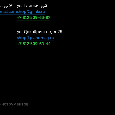
В наличии
, д. 9
ул. Глинки, д.3
3 500
р.
mail.com
shop@glinki.ru
3 325
р.
+7 812 509-65-87
ул. Декабристов, д.29
shop@pianomag.ru
+7 812 509-62-44
иковая
 инструментов