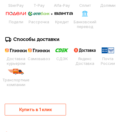
SberPay
T-Pay
Alfa-Pay
Сплит
Долями
Подели
Рассрочка
Кредит
Банковский
перевод
Способы доставки
Доставка
Самовывоз
СДЭК
Яндекс
Почта
курьером
Доставка
России
Транспортные
компании
Купить в 1 клик