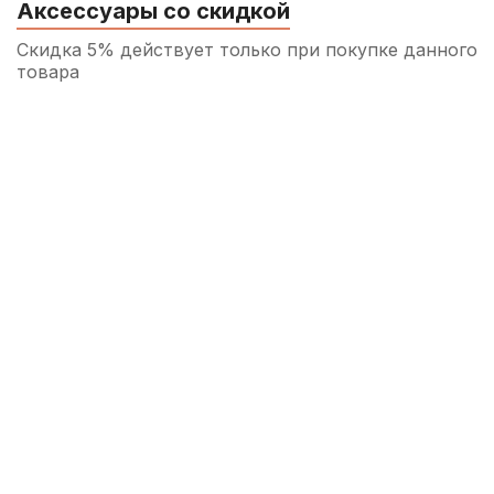
Аксессуары со скидкой
Скидка 5% действует только при покупке данного
товара
Трость для кларнета Rico №2 Bb
200
р.
190
р.
Купить
Трость для кларнета Fedotov Reeds
Концертино №3,5++ Bb
360
р.
342
р.
Купить
Накладка на упор для большого пальца
саксофона Kuno
390
р.
370
р.
Купить