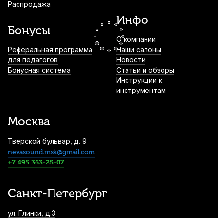
Распродажа
Bb пластиковая
Инфо
3 300
р.
3 135
р.
Купить
Бонусы
О компании
Ремень для кларнета BG Zen Nylon Elastic
Реферальная программа
Наши салоны
C20YE Bb
для педагогов
Новости
Бонусная система
Статьи и обзоры
3 400
р.
3 230
р.
Купить
Инструкции к
инструментам
Трости для кларнета Fedotov Reeds
Ноктюрн №1,5 Bb (10 шт)
Москва
3 500
р.
3 325
р.
Купить
Тверской бульвар, д. 9
nevasound.msk@gmail.com
Ремень для бас-кларнета BG Leather C50
с металлическим крючком и кожаным
+7 495 363-25-07
креплением
3 700
р.
3 515
р.
Купить
Санкт-Петербург
Трости для кларнета Vandoren Traditional
ул. Глинки, д.3
№2,5 Eb (10 шт)