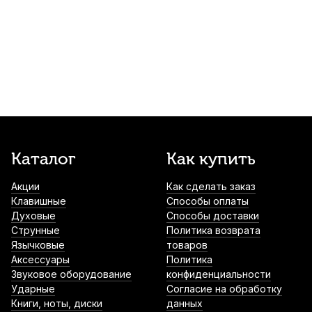
Накладки на мундштук BG A10S черные,
узкие 0,8 мм (6 шт)
930
р.
883
р.
Купить
Трость для кларнета Kuno №2 Bb
пластиковая
1 000
р.
950
р.
Купить
Трости для кларнета Rico Royal №1,5 Eb
Каталог
Как купить
(10 шт)
Акции
Как сделать заказ
2 500
р.
2 375
р.
Купить
Клавишные
Способы оплаты
Духовые
Способы доставки
Трости для кларнета Rico Royal №3 Eb
Струнные
Политика возврата
(10 шт)
Язычковые
товаров
Аксессуары
Политика
2 550
р.
2 422
р.
Купить
Звуковое оборудование
конфиденциальности
Ударные
Согласие на обработку
Книги, ноты, диски
данных
Трость для кларнета Legere Classic №3,5