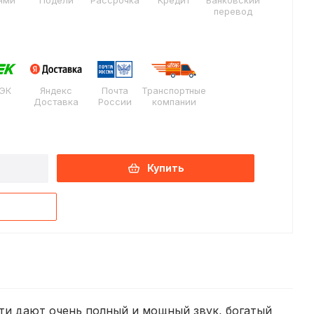
ями
Подели
Рассрочка
Кредит
Банковский
перевод
ЭК
Яндекс
Почта
Транспортные
Доставка
России
компании
Купить
сти дают очень полный и мощный звук, богатый