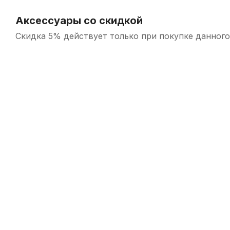
Аксессуары со скидкой
Скидка 5% действует только при покупке данного
-5%
-5%
СУПЕРЦЕНА
Трость для кларнета Rico Royal №4 Bb
Упор для боль
В наличии, > 3 шт.
210
р.
199
р.