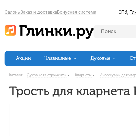
СПб,
Гл
Салоны
Заказ и доставка
Бонусная система
Акции
Клавишные
Духовые
Ст
Каталог
-
Духовые инструменты
-
Кларнеты
-
Аксессуары для кла
Трость для кларнета R