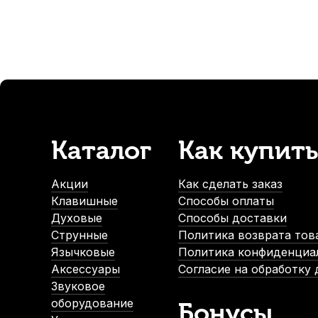
-5%
СУПЕРЦЕНА
Каталог
Как купить
Трость для кларнета Fedotov Reeds Sonore №3,5+ Bb
В наличии, > 10 шт.
Акции
Как сделать заказ
360
р.
Клавишные
Способы оплаты
342
р.
Духовые
Способы доставки
Струнные
Политика возврата тов
Язычковые
Политика конфиденциа
-5%
Аксессуары
Согласие на обработку
Звуковое
оборудование
Бонусы