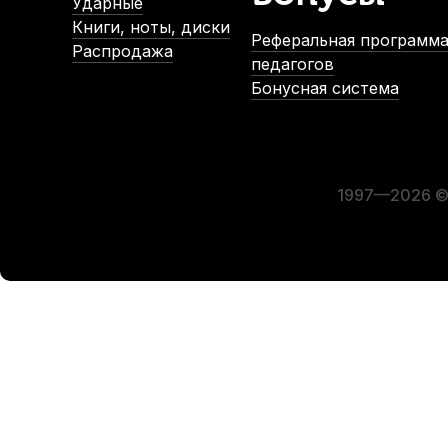
Ударные
Книги, ноты, диски
Реферальная программа
Распродажа
педагогов
Бонусная система
Лигатура для кларнета Kuno KL-925 металлическая с кол
В наличии, > 10 шт.
1 700
р.
1 615
р.
1997—2026 © 
-5%
СУПЕРЦЕНА
Трости для кларнета Fedotov Reeds Концертино №4 Bb (10