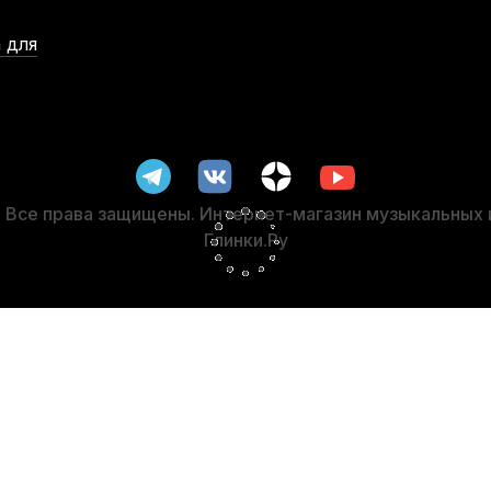
 для
пачком
Протирка для кларнета BG A32 микрофибра
Трос
В наличии, > 10 шт.
1 800
р.
1 710
р.
Все права защищены. Интернет-магазин музыкальных
Глинки.Ру
-5%
 шт)
Трости для бас-кларнета Vandoren Traditional №2 (5 шт)