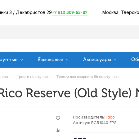
инки 3
/
Декабристов 29
Москва,
Тверско
+7 812 509-65-87
рунные
Язычковые
Аксессуары
Об
рнета
-
Трости поштучно
-
Трости для кларнета Bb поштучно
ico Reserve (Old Style)
Производитель:
Rico
Артикул:
RCR1040 FPS