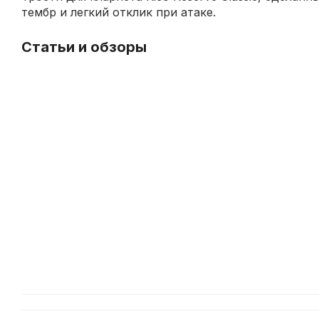
тембр и легкий отклик при атаке.
Статьи и обзоры
История
Трости
и
для
особенности
кларнета
производства
Rico
тростей
Reserve
D'Addario
Classic
и
4.5
Rico
–
впечатления
музыканта