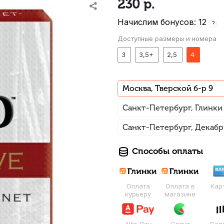
230
р.
Начислим бонусов: 12
?
Доступные размеры и номера
3
3,5+
2,5
4
Москва, Тверской б-р 9
Санкт-Петербург, Глинки
Санкт-Петербург, Декабр
Способы оплаты
Оплата
Оплата в
Кар
курьеру
магазине