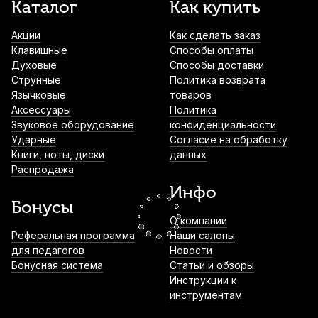
Каталог
Как купить
Упор для большого пальца кларнетиста
Kuno 904
Акции
Как сделать заказ
300
р.
285
р.
Купить
Клавишные
Способы оплаты
Духовые
Способы доставки
Струнные
Политика возврата
Трость для кларнета Fedotov Reeds
Язычковые
товаров
Sonore №3+ Bb
Аксессуары
Политика
360
р.
342
р.
Купить
Звуковое оборудование
конфиденциальности
Ударные
Согласие на обработку
Книги, ноты, диски
данных
Трость для кларнета Fedotov Reeds
Распродажа
Ноктюрн №4,5 Bb
Инфо
360
р.
342
р.
Купить
Бонусы
О компании
Реферальная программа
Наши салоны
Трость для кларнета Fedotov Reeds
для педагогов
Концертино №4,5 Bb
Новости
Бонусная система
Статьи и обзоры
360
р.
342
р.
Купить
Инструкции к
инструментам
Трость для кларнета Fedotov Reeds