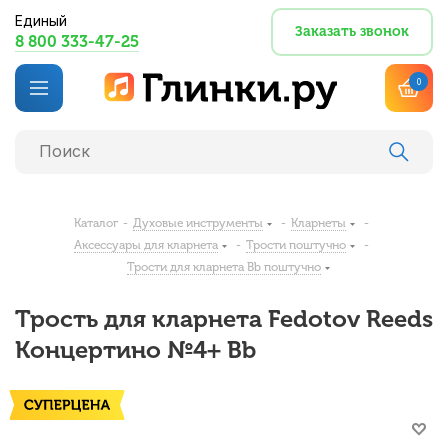
Единый
Заказать звонок
8 800 333-47-25
0
Каталог
-
Духовые инструменты
-
Кларнеты
-
Аксессуары для кларнета
-
Трости поштучно
-
Трости для кларнета Bb поштучно
Трость для кларнета Fedotov Reeds
Концертино №4+ Bb