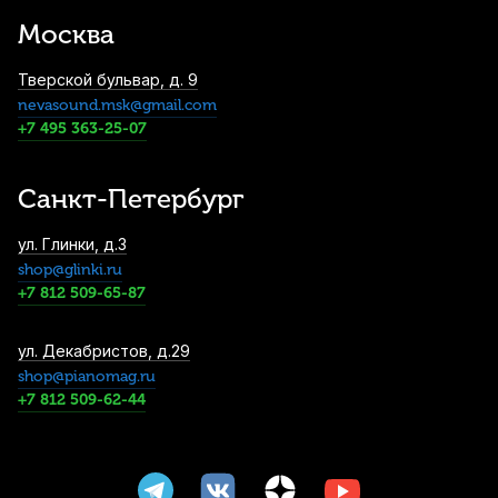
Sonore №2 Bb
Москва
360
р.
342
р.
Купить
Тверской бульвар, д. 9
nevasound.msk@gmail.com
Трости для кларнета Kuno Black №3 Bb (8
+7 495 363-25-07
шт)
1 500
р.
1 425
р.
Купить
Санкт-Петербург
Трости для кларнета Rico Royal №1,5 Bb
ул. Глинки, д.3
(10 шт)
shop@glinki.ru
2 030
р.
1 928
р.
Купить
+7 812 509-65-87
ул. Декабристов, д.29
Трости для кларнета Rico La Voz Hard Bb
(10 шт)
shop@pianomag.ru
+7 812 509-62-44
2 100
р.
1 995
р.
Купить
Трости для бас-кларнета Rico Royal №2,5
(10 шт)