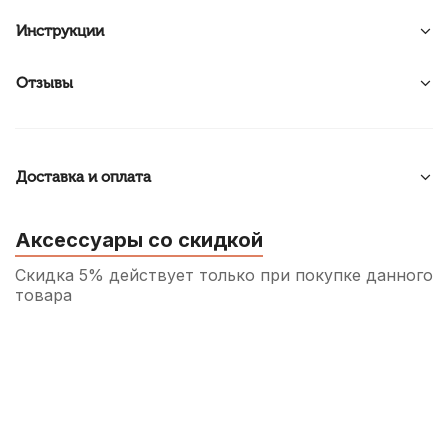
Инструкции
Отзывы
Доставка и оплата
Аксессуары со скидкой
Скидка 5% действует только при покупке данного
товара
Футляр для тростей кларнета, сопрано и
альт саксофона Rico Reedgard Blue на 4
трости
710
р.
674
р.
Купить