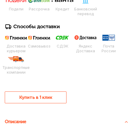
Подели
Рассрочка
Кредит
Банковский
перевод
Способы доставки
Доставка
Самовывоз
СДЭК
Яндекс
Почта
курьером
Доставка
России
Транспортные
компании
Купить в 1 клик
Описание