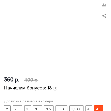
360
р.
400
р.
Начислим бонусов: 18
?
Доступные размеры и номера
2
2,5
3
3+
3,5
3,5+
3,5++
4
4+