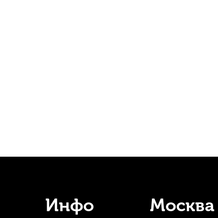
Трость для кларнета Vandoren Traditional №1,5 Bb
Трости
В наличии, > 10 шт.
450
р.
427
р.
%
-5%
СУПЕРЦЕНА
Инфо
Москва
ти для кларнета Rico №3 Bb (10 шт)
Трости для кларнета Rico