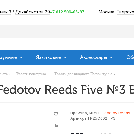
инки 3
/
Декабристов 29
Москва,
Тверско
+7 812 509-65-87
рунные
Язычковые
Аксессуары
Об
рнета
-
Трости поштучно
-
Трости для кларнета Bb поштучно
Fedotov Reeds Five №3 
Производитель:
Fedotov Reeds
Артикул:
FR25C002 FPS