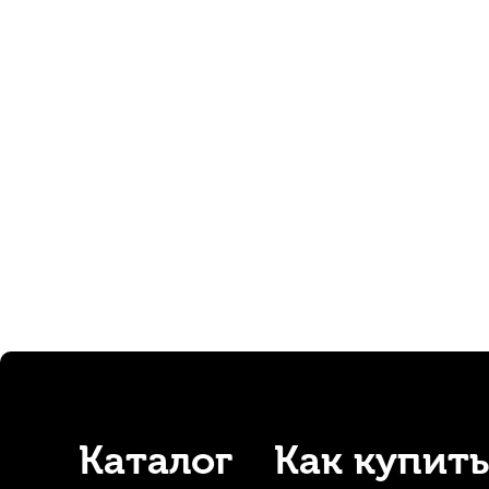
Трость для кларнета Fedotov Reeds Концертино №1,5 Bb
В наличии, > 10 шт.
360
р.
342
р.
-5%
-5
Каталог
Как купить
Трость для кларнета Kuno №2,5 Bb пластиковая
Трос