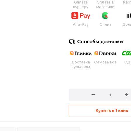
Оплата
Оплата в
Кар
курьеру
магазине
Alfa-Pay
Сплит
Дол
Способы доставки
Доставка
Самовывоз
СД
курьером
Купить в 1 клик