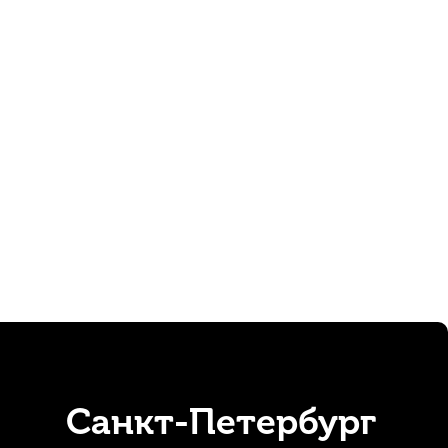
 для кларнета Rico Reserve №4,5 Bb (2 шт)
В наличии
530
р.
503
р.
Санкт-Петербург
 Royal №1 Bb (10 шт)