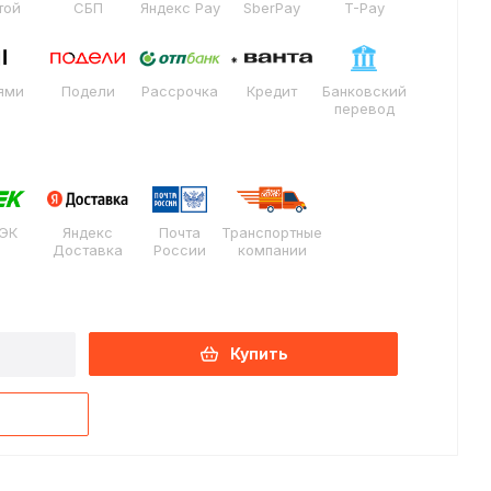
той
СБП
Яндекс Pay
SberPay
T-Pay
ями
Подели
Рассрочка
Кредит
Банковский
перевод
ЭК
Яндекс
Почта
Транспортные
Доставка
России
компании
Купить