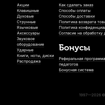
В наличии, > 10 шт.
Акции
Как сделать заказ
1 000
р.
Клавишные
Способы оплаты
950
р.
Духовые
Способы доставки
Струнные
Политика возврата тов
Язычковые
Политика конфиденциа
-5%
Аксессуары
Согласие на обработку
СУПЕРЦЕНА
Звуковое
оборудование
Бонусы
Ударные
Книги, ноты, диски
Реферальная программа
Распродажа
педагогов
Бонусная система
Трости для кларнета Rico Grand Concert Select Evol №4,5 B
В наличии
3 100
р.
2 945
р.
1997—2026 © 