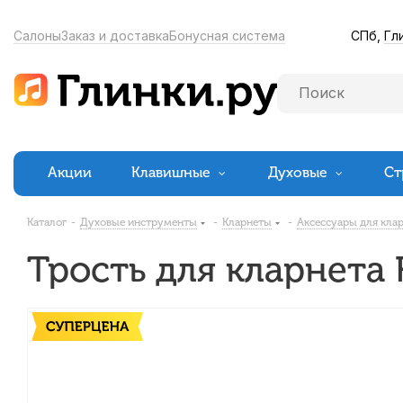
СПб,
Гл
Салоны
Заказ и доставка
Бонусная система
Акции
Клавишные
Духовые
Ст
Каталог
-
Духовые инструменты
-
Кларнеты
-
Аксессуары для кла
Трость для кларнета 