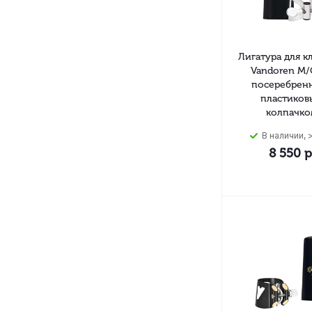
Лигатура для к
Vandoren M/
посеребренн
пластиков
колпачко
В наличии, >
8 550
р