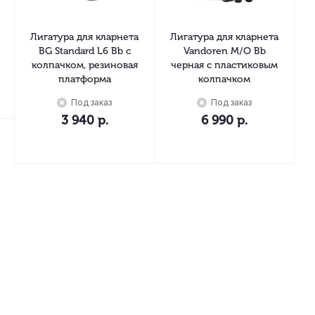
Лигатура для кларнета
Лигатура для кларнета
BG Standard L6 Bb с
Vandoren M/O Bb
колпачком, резиновая
черная с пластиковым
платформа
колпачком
Под заказ
Под заказ
3 940
р.
6 990
р.