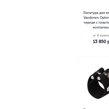
Лигатура для к
Vandoren Opti
черная с плас
колпачко
В налич
13 850
р