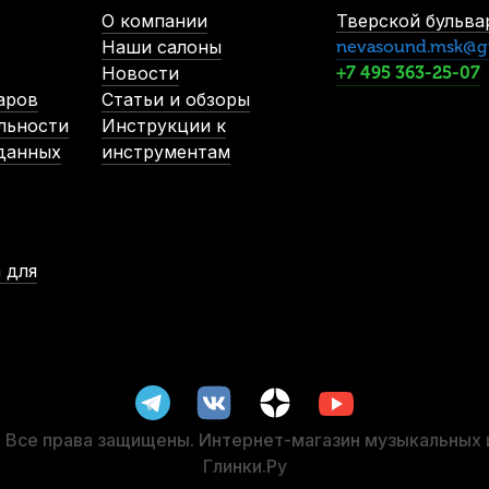
О компании
Тверской бульвар
Наши салоны
nevasound.msk@g
Новости
+7 495 363-25-07
аров
Статьи и обзоры
льности
Инструкции к
 данных
инструментам
 для
Все права защищены. Интернет-магазин музыкальных
Глинки.Ру