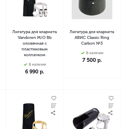
Лигатура для кларнета
Лигатура для кларнета
Vandoren M/O Bb
АВИС Classic Ring
оловянная с
Carbon №3
пластиковым
В наличии
колпачком
7 500
р.
В наличии
6 990
р.