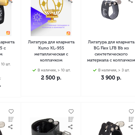
ларнета
Лигатура для кларнета
Лигатура для кларнета
5 с
Kuno KL-955
BG Flex LFB Bb из
м
металлическая с
синтетического
колпачком
материала с колпачко
 10 шт.
В наличии, > 10 шт.
В наличии, > 3 шт.
.
2 500
р.
3 900
р.
.