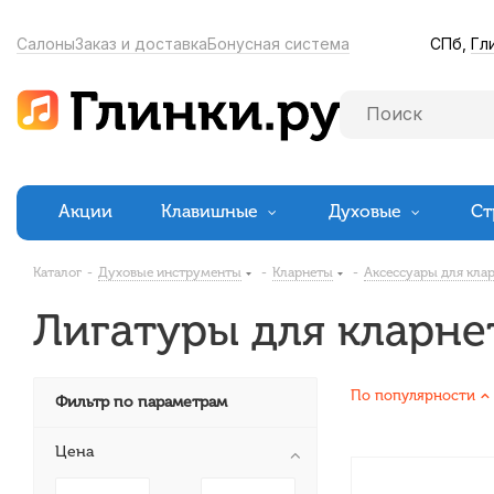
СПб,
Гл
Салоны
Заказ и доставка
Бонусная система
Акции
Клавишные
Духовые
Ст
Каталог
-
Духовые инструменты
-
Кларнеты
-
Аксессуары для кла
Лигатуры для кларне
По популярности
Фильтр по параметрам
Цена