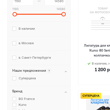
1190
14580
В наличии
в Москве
Лигатура для к
Kuno 80 Seri
колпачко
в Санкт-Петербурге
В наличии, >
1 200
р
Наши предложения
?
Суперцена
Бренд
BG France
Kuno