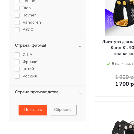
Leblanc
Rico
Rovner
Vandoren
АВИС
Лигатура для к
Страна (фирма)
Kuno KL-90
колпачко
США
Франция
В наличии, >
Китай
Россия
1 900
р
1 700
р
Страна производства
Сбросить