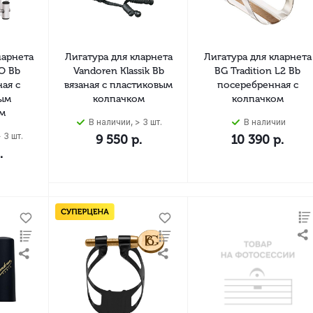
ларнета
Лигатура для кларнета
Лигатура для кларнета
O Bb
Vandoren Klassik Bb
BG Tradition L2 Bb
ая с
вязаная с пластиковым
посеребренная с
ым
колпачком
колпачком
м
В наличии, > 3 шт.
В наличии
 3 шт.
9 550
р.
10 390
р.
.