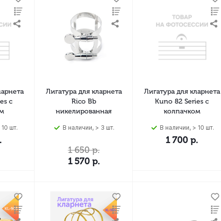
ларнета
Лигатура для кларнета
Лигатура для кларнета
es с
Rico Bb
Kuno 82 Series с
м
никелированная
колпачком
 10 шт.
В наличии, > 3 шт.
В наличии, > 10 шт.
.
1 700
р.
1 650
р.
1 570
р.