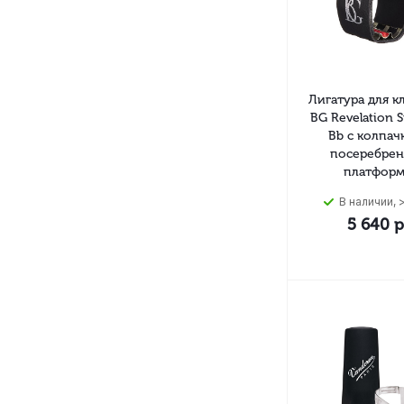
Лигатура для к
BG Revelation Si
Bb с колпач
посеребрен
платформ
В наличии, >
5 640
р