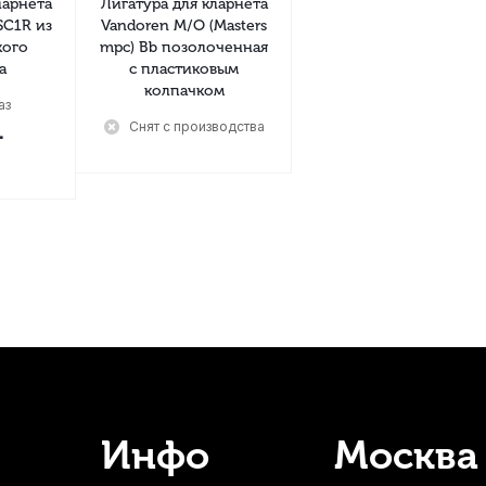
ларнета
Лигатура для кларнета
 SC1R из
Vandoren M/O (Masters
кого
mpc) Bb позолоченная
а
с пластиковым
колпачком
аз
Снят с производства
.
Инфо
Москва