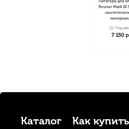
Лигатура для к
Rovner Mark III
синтетичес
материал
Под зак
7 150
р
Каталог
Как купить