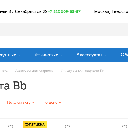
инки 3
/
Декабристов 29
Москва,
Тверско
+7 812 509-65-87
рунные
Язычковые
Аксессуары
Об
рнета
-
Лигатуры для кларнета
-
Лигатуры для кларнета Bb
та Bb
По алфавиту
По цене