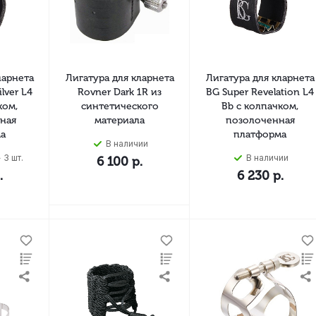
ларнета
Лигатура для кларнета
Лигатура для кларнета
lver L4
Rovner Dark 1R из
BG Super Revelation L4
ком,
синтетического
Bb с колпачком,
ная
материала
позолоченная
а
платформа
В наличии
 3 шт.
В наличии
6 100
р.
.
6 230
р.