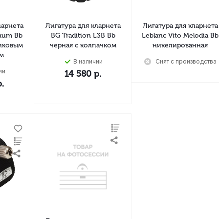
ларнета
Лигатура для кларнета
Лигатура для кларнета
mum Bb
BG Tradition L3B Bb
Leblanc Vito Melodia Bb
тиковым
черная с колпачком
никелированная
м
В наличии
Снят с производства
ии
14 580
р.
.