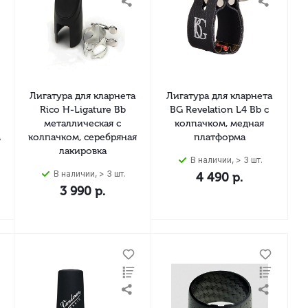
Лигатура для кларнета
Лигатура для кларнета
Rico H-Ligature Bb
BG Revelation L4 Bb с
металлическая с
колпачком, медная
м
колпачком, серебряная
платформа
лакировка
В наличии, > 3 шт.
В наличии, > 3 шт.
4 490
р.
3 990
р.