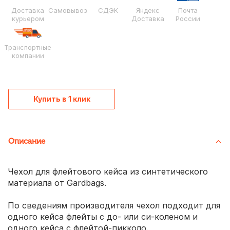
Доставка
Самовывоз
СДЭК
Яндекс
Почта
курьером
Доставка
России
Транспортные
компании
Купить в 1 клик
Описание
Чехол для флейтового кейса из синтетического
материала от Gardbags.
По сведениям производителя чехол подходит для
одного кейса флейты с до- или си-коленом и
одного кейса с флейтой-пикколо.