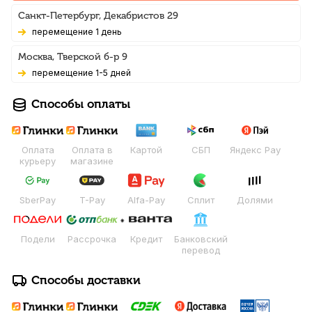
Санкт-Петербург, Декабристов 29
Перемещение 1 день
Москва, Тверской б-р 9
Перемещение 1-5 дней
Способы оплаты
Оплата
Оплата в
Картой
СБП
Яндекс Pay
курьеру
магазине
SberPay
T-Pay
Alfa-Pay
Сплит
Долями
Подели
Рассрочка
Кредит
Банковский
перевод
Способы доставки