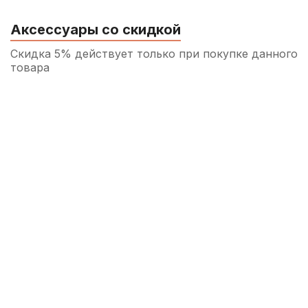
Аксессуары со скидкой
Скидка 5% действует только при покупке данного
товара
Шомпол для блок-флейты сопрано и
альт Aulos
100
р.
95
р.
Купить
Шомпол для блок-флейты тенор и бас
Aulos
120
р.
114
р.
Купить
Упор для постановки пальцев на блок-
флейте Gewa VE10 Dunkelbraun
200
р.
190
р.
Купить