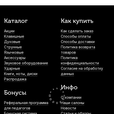
600
р.
570
р.
Купить
Чехол для варгана Хакасские варганчики
Каталог
Как купить
ML-75 кожаный
Акции
Как сделать заказ
640
р.
608
р.
Купить
Клавишные
Способы оплаты
Духовые
Способы доставки
Пробка для сопрано саксофона Kuno
Струнные
Политика возврата
51,6*35,3 толщина 1,4 мм
Язычковые
товаров
Аксессуары
Политика
650
р.
617
р.
Купить
Звуковое оборудование
конфиденциальности
Ударные
Согласие на обработку
Книги, ноты, диски
данных
Пробка для альт саксофона Kuno
Распродажа
56,8*37,4 толщина 1,7 мм
Инфо
650
р.
617
р.
Купить
Бонусы
О компании
Чехол для варгана Хакасские варганчики
Реферальная программа
Наши салоны
ML-95 кожаный
для педагогов
Новости
Бонусная система
Статьи и обзоры