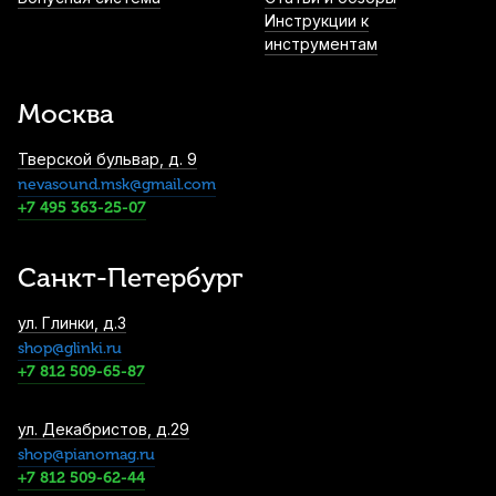
730
р.
693
р.
Купить
Инструкции к
инструментам
Протирка для мундштука ClariKnight
820
р.
779
р.
Купить
Москва
Тверской бульвар, д. 9
nevasound.msk@gmail.com
Чехол для жалейки 30 см Mazurka
+7 495 363-25-07
830
р.
788
р.
Купить
Санкт-Петербург
Чистящее средство для мундштуков
ул. Глинки, д.3
медных духовых Superslick Steri-Spray
shop@glinki.ru
спрей
+7 812 509-65-87
850
р.
807
р.
Купить
Чехол для жалейки 40 см Mazurka
ул. Декабристов, д.29
shop@pianomag.ru
850
р.
807
р.
Купить
+7 812 509-62-44