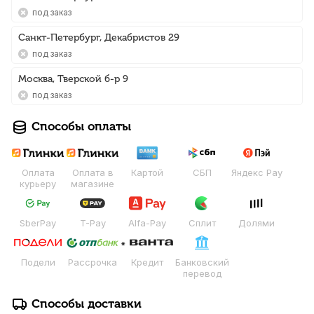
Под заказ
Санкт-Петербург, Декабристов 29
Под заказ
Москва, Тверской б-р 9
Под заказ
Способы оплаты
Оплата
Оплата в
Картой
СБП
Яндекс Pay
курьеру
магазине
SberPay
T-Pay
Alfa-Pay
Сплит
Долями
Подели
Рассрочка
Кредит
Банковский
перевод
Способы доставки