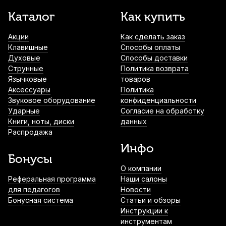
Тюнер Planet Waves Micro PW-CT-14 NS
Нотный пульт Kuno KM-904
Каталог
Как купить
2 670
р.
2 536
р.
Купить
металлический
Акции
Как сделать заказ
2 890
р.
Купить
Клавишные
Способы оплаты
Духовые
Способы доставки
Дирижерская палочка Rohema Seidel
Нотный пульт Kuno KM-905
Струнные
Политика возврата
граб/пробка 400 мм
металлический
Язычковые
товаров
3 490
р.
3 315
р.
Купить
Аксессуары
Политика
3 300
р.
Купить
Звуковое оборудование
конфиденциальности
Ударные
Согласие на обработку
Дирижерская палочка Rohema Vivaldi
Книги, ноты, диски
данных
Нотный пульт Flatsons FL-18
стекловолокно/ятоба 345 мм
Распродажа
4 590
р.
Купить
3 490
р.
3 315
р.
Купить
Инфо
Бонусы
О компании
Дирижерская палочка Rohema Spohr
Реферальная программа
граб/клён 365 мм
Наши салоны
для педагогов
Новости
3 490
р.
3 315
р.
Купить
Бонусная система
Статьи и обзоры
Инструкции к
инструментам
Дирижерская палочка Rohema Bruch