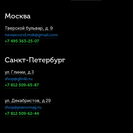
Carbon карбон/пробка 340 мм
4 940
р.
4 693
р.
Купить
Москва
Тверской бульвар, д. 9
Микрофон Behringer SB 78A
nevasound.msk@gmail.com
5 290
р.
5 025
р.
Купить
+7 495 363-25-07
Санкт-Петербург
ул. Глинки, д.3
shop@glinki.ru
+7 812 509-65-87
ул. Декабристов, д.29
shop@pianomag.ru
+7 812 509-62-44