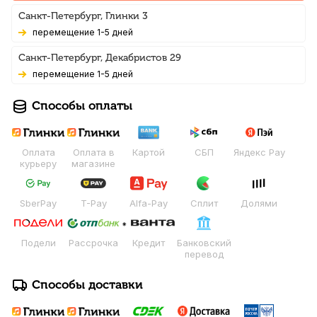
Санкт-Петербург, Глинки 3
Перемещение 1-5 дней
Санкт-Петербург, Декабристов 29
Перемещение 1-5 дней
Способы оплаты
Оплата
Оплата в
Картой
СБП
Яндекс Pay
курьеру
магазине
SberPay
T-Pay
Alfa-Pay
Сплит
Долями
Подели
Рассрочка
Кредит
Банковский
перевод
Способы доставки