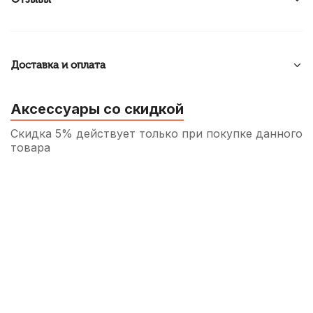
Доставка и оплата
Аксессуары со скидкой
Скидка 5% действует только при покупке данного
товара
Светильник для нотного пульта Dekko
FL-9030-2
1 590
р.
1 510
р.
Купить
Нотный пульт Dekko JR-201
металлический
970
р.
921
р.
Купить