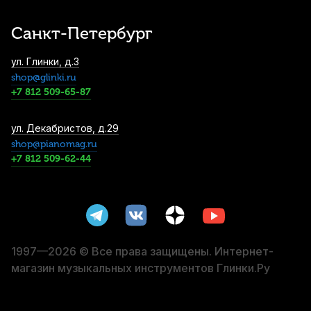
1 460
р.
1 387
р.
Купить
Санкт-Петербург
Метроном механический Solo S-300 Pink
ул. Глинки, д.3
пластиковый
shop@glinki.ru
2 190
р.
2 080
р.
Купить
+7 812 509-65-87
Метроном механический Solo Macaron
ул. Декабристов, д.29
S-320 Blue пластиковый
shop@pianomag.ru
+7 812 509-62-44
2 290
р.
2 175
р.
Купить
Нотный пульт Kuno KM-904
металлический
2 890
р.
2 745
р.
Купить
1997—2026 © Все права защищены. Интернет-
магазин музыкальных инструментов Глинки.Ру
Дирижерская палочка Rohema Bruch
стекловолокно/пробка 350 мм
3 490
р.
3 315
р.
Купить