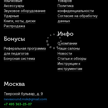
Язычковые
товаров
Аксессуары
Политика
790
р.
750
р.
Купить
Звуковое оборудование
конфиденциальности
Ударные
Согласие на обработку
Книги, ноты, диски
данных
Нотный пульт Dekko JR-201
Распродажа
металлический
Инфо
970
р.
921
р.
Купить
Бонусы
О компании
Камертон вилочный Pianissimo P1200 Ля
Реферальная программа
Наши салоны
(A)
для педагогов
Новости
Бонусная система
Статьи и обзоры
1 100
р.
1 045
р.
Купить
Инструкции к
инструментам
Держатель нот на стойку Superfix
XMSA113B
Москва
1 140
р.
1 083
р.
Купить
Тверской бульвар, д. 9
nevasound.msk@gmail.com
Микрофонный кабель Leem MHI-5, джек
(моно) 6.3 мм - XLR (гнездо), 5 м
+7 495 363-25-07