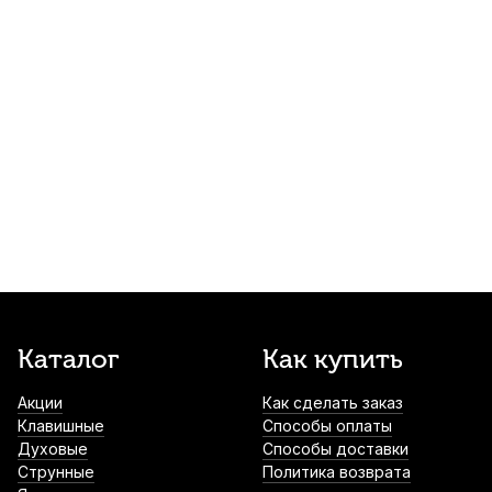
350
р.
332
р.
Купить
Аудио кабель Soundking BB413-3M, джек
3.5 - 2X RCA, 3 м
480
р.
456
р.
Купить
Дирижерская палочка Fleet FB-1
550
р.
522
р.
Купить
Тюнер Fzone FT-1 на клипсе
Каталог
Как купить
750
р.
712
р.
Купить
Акции
Как сделать заказ
Клавишные
Способы оплаты
Духовые
Способы доставки
Коммутационный кабель Dunlop MXR
Струнные
Политика возврата
DCP06J, "патч", 15 см