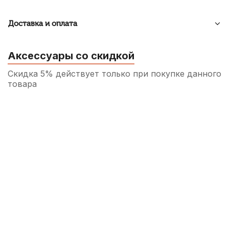
Доставка и оплата
Аксессуары со скидкой
Скидка 5% действует только при покупке данного
товара
Гнездо Invotone XLR3F200 XLR
100
р.
95
р.
Купить
Разъем Invotone XLR3M200 XLR
120
р.
114
р.
Купить
Дирижерская палочка Fleet FB-4