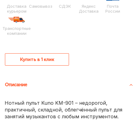
Доставка
Самовывоз
СДЭК
Яндекс
Почта
курьером
Доставка
России
Транспортные
компании
Купить в 1 клик
Описание
Нотный пульт Kuno KM-901 – недорогой,
практичный, складной, облегчённый пульт для
занятий музыкантов с любым инструментом.