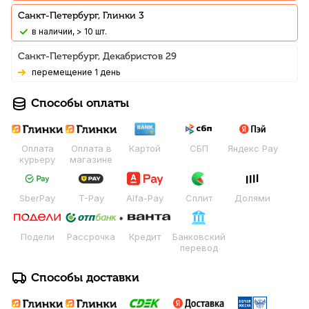
Санкт-Петербург, Глинки 3
В наличии, > 10 шт.
Санкт-Петербург, Декабристов 29
Перемещение 1 день
Способы оплаты
Оплата
Оплата в
Картой
СБП
Яндекс Pay
курьеру
магазине
SberPay
T-Pay
Alfa-Pay
Сплит
Долями
Подели
Рассрочка
Кредит
Банковский
перевод
Способы доставки