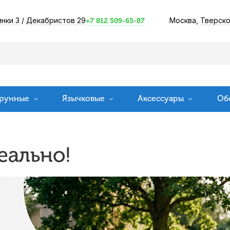
инки 3
/
Декабристов 29
Москва,
Тверско
+7 812 509-65-87
рунные
Язычковые
Аксессуары
Об
еально!