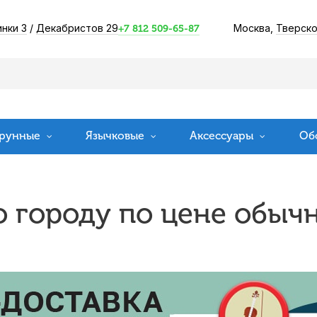
инки 3
/
Декабристов 29
Москва,
Тверско
+7 812 509-65-87
рунные
Язычковые
Аксессуары
Об
о городу по цене обыч