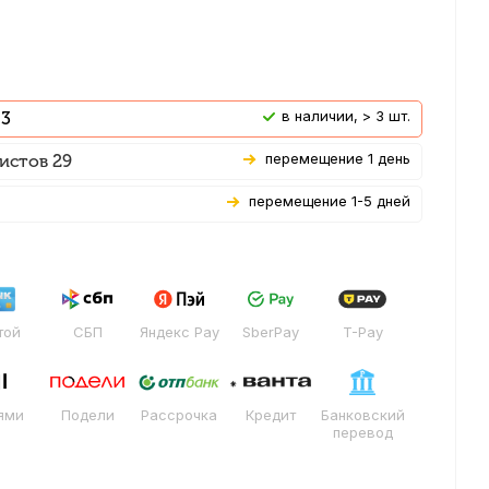
В наличии, > 3 шт.
 3
Перемещение 1 день
истов 29
Перемещение 1-5 дней
той
СБП
Яндекс Pay
SberPay
T-Pay
ями
Подели
Рассрочка
Кредит
Банковский
перевод