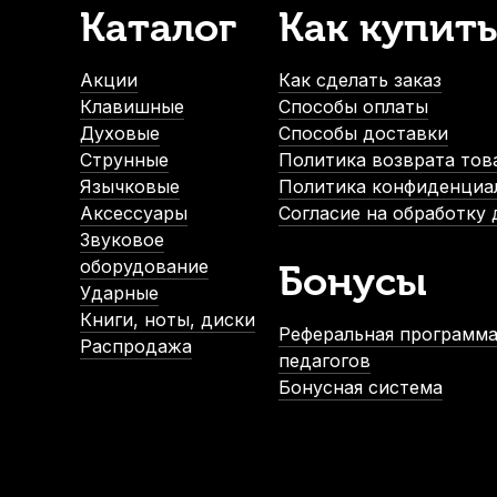
Каталог
Как купить
Струны для укулеле сопрано Aquila New Nylgut 4U (4 шт)
В наличии
Акции
Как сделать заказ
650
р.
Клавишные
Способы оплаты
617
р.
Духовые
Способы доставки
Струнные
Политика возврата тов
Язычковые
Политика конфиденциа
-5%
-5
Аксессуары
Согласие на обработку
Звуковое
оборудование
Бонусы
Ударные
Книги, ноты, диски
Реферальная программа
Распродажа
педагогов
Бонусная система
Чехол для укулеле сопрано Hyper Bag ЧУК10СН
Стр
В наличии, > 10 шт.
730
р.
693
р.