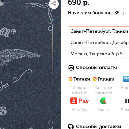
690
р.
Начислим бонусов: 35
?
Санкт-Петербург, Глинки
Санкт-Петербург, Декабр
Москва, Тверской б-р 9
Способы оплаты
Оплата
Оплата в
Кар
курьеру
магазине
Alfa-Pay
Сплит
Дол
Способы доставки