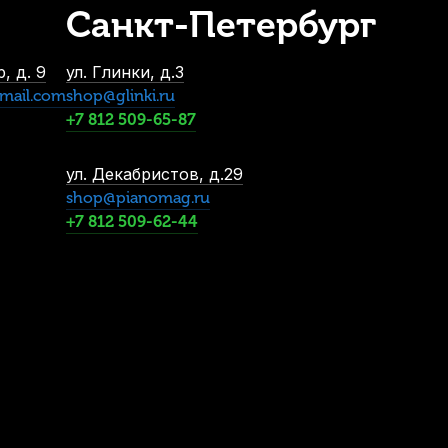
Санкт-Петербург
леле концертного Hyper Bag ЧУККН10
В наличии, > 10 шт.
, д. 9
ул. Глинки, д.3
730
р.
mail.com
shop@glinki.ru
693
р.
+7 812 509-65-87
ул. Декабристов, д.29
shop@pianomag.ru
+7 812 509-62-44
 шт)