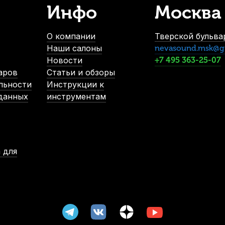
Инфо
Москва
Каподастр для укулеле Cascha HH-2281
Чехол для уку
В наличии
О компании
Тверской бульвар
660
р.
Наши салоны
nevasound.msk@g
627
р.
Новости
+7 495 363-25-07
аров
Статьи и обзоры
льности
Инструкции к
%
 данных
инструментам
 для
уны для укулеле сопрано Hannabach 231MT европейский строй (4
В наличии, > 3 шт.
730
р.
693
р.