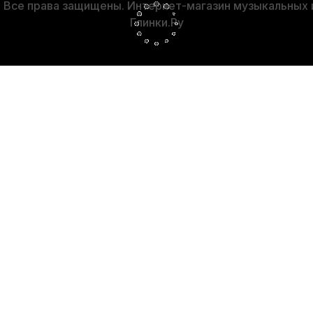
Все права защищены. Интернет-магазин музыкальных
Глинки.Ру
-5%
строй (4 шт)
Чехол для укулеле тенор Hyper Bag ЧУКТН10
В наличии, > 10 шт.
740
р.
703
р.
-5%
-5%
СУПЕРЦЕНА
СУПЕРЦЕНА