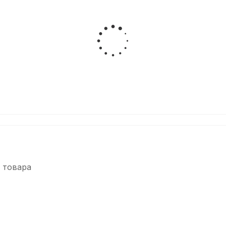
 товара
-5%
-5%