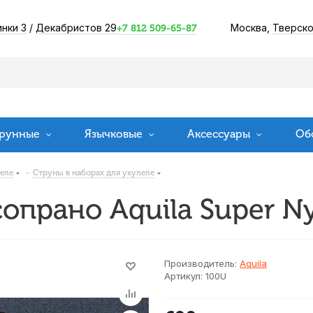
инки 3
/
Декабристов 29
Москва,
Тверско
+7 812 509-65-87
рунные
Язычковые
Аксессуары
Об
леле
-
Струны в наборах для укулеле
опрано Aquila Super Ny
Производитель:
Aquila
Артикул:
100U