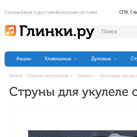
СПб,
Гл
Салоны
Заказ и доставка
Бонусная система
Акции
Клавишные
Духовые
Ст
Каталог
-
Струнные инструменты
-
Укулеле
-
Аксессуары для уку
Струны для укулеле с