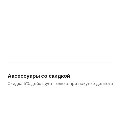
5
Уход
укулеле-
за
гибридов,
струнными
которые
инструментами
заставят
вас
улыбнуться
Аксессуары со скидкой
Скидка 5% действует только при покупке данного
-5%