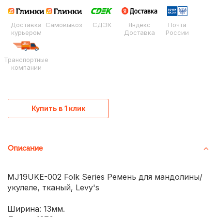
Доставка
Самовывоз
СДЭК
Яндекс
Почта
курьером
Доставка
России
Транспортные
компании
Купить в 1 клик
Описание
MJ19UKE-002 Folk Series Ремень для мандолины/
укулеле, тканый, Levy's
Ширина: 13мм.