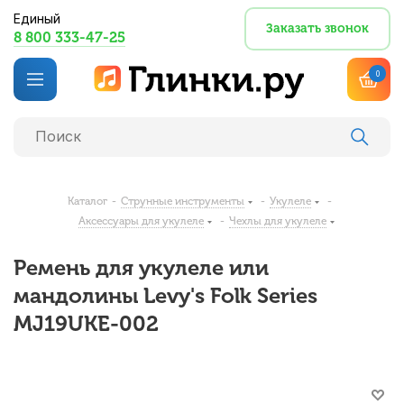
Единый
Заказать звонок
8 800 333-47-25
0
Каталог
-
Струнные инструменты
-
Укулеле
-
Аксессуары для укулеле
-
Чехлы для укулеле
Ремень для укулеле или
мандолины Levy's Folk Series
MJ19UKE-002