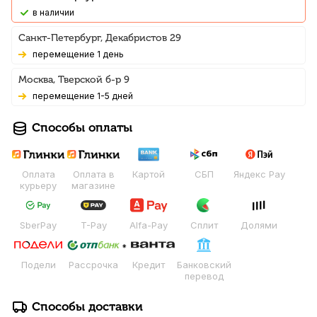
В наличии
Санкт-Петербург, Декабристов 29
Перемещение 1 день
Москва, Тверской б-р 9
Перемещение 1-5 дней
Способы оплаты
Оплата
Оплата в
Картой
СБП
Яндекс Pay
курьеру
магазине
SberPay
T-Pay
Alfa-Pay
Сплит
Долями
Подели
Рассрочка
Кредит
Банковский
перевод
Способы доставки