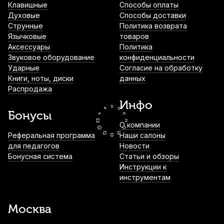
Клавишные
Способы оплаты
Духовые
Способы доставки
Чехол для укулеле сопрано Hyper Bag
Струнные
Политика возврата
ЧУК10СН
Язычковые
товаров
Аксессуары
Политика
730
р.
693
р.
Купить
Звуковое оборудование
конфиденциальности
Ударные
Согласие на обработку
Книги, ноты, диски
данных
Чехол для укулеле сопрано Hyper Bag
Распродажа
ЧУК10
Инфо
730
р.
693
р.
Купить
Бонусы
О компании
Струны для укулеле сопрано Hannabach
Реферальная программа
Наши салоны
231MT европейский строй (4 шт)
для педагогов
Новости
Бонусная система
Статьи и обзоры
730
р.
693
р.
Купить
Инструкции к
инструментам
Струны для укулеле сопрано Hannabach
230MT гавайский строй (4 шт)
Москва
730
р.
693
р.
Купить