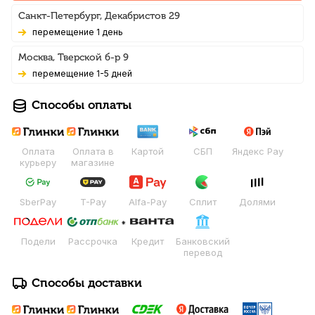
Санкт-Петербург, Декабристов 29
Перемещение 1 день
Москва, Тверской б-р 9
Перемещение 1-5 дней
Способы оплаты
Оплата
Оплата в
Картой
СБП
Яндекс Pay
курьеру
магазине
SberPay
T-Pay
Alfa-Pay
Сплит
Долями
Подели
Рассрочка
Кредит
Банковский
перевод
Способы доставки