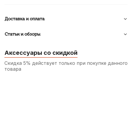
Доставка и оплата
Статьи и обзоры
Аксессуары со скидкой
Скидка 5% действует только при покупке данного
товара
Порожек для укулеле Alice A030A
верхний
25
р.
24
р.
Купить
Струны для укулеле сопрано La Bella
No.15 (4 шт)