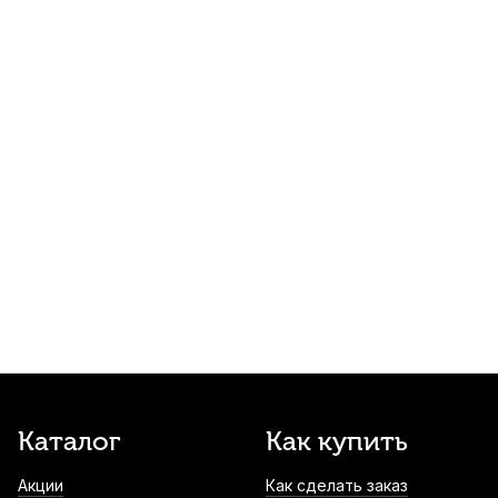
370
р.
351
р.
Купить
Струны для укулеле тенор La Bella No.12
(4 шт)
630
р.
598
р.
Купить
Струны для укулеле сопрано Aquila New
Nylgut 4U (4 шт)
650
р.
617
р.
Купить
Каподастр для укулеле Cascha HH-2281
660
р.
627
р.
Купить
Чехол для укулеле концертного Hyper
Каталог
Как купить
Bag ЧУККН10
Акции
Как сделать заказ
730
р.
693
р.
Купить