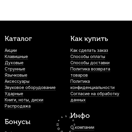
Струна для скрипки Quinta Velvet Light
Ре (D)
1 650
р.
1 567
р.
Купить
Струна для скрипки Pirastro Violino
Каталог
Как купить
417361 Ре (D) 1/4-1/8
Акции
Как сделать заказ
1 820
р.
1 729
р.
Купить
Клавишные
Способы оплаты
Духовые
Способы доставки
Колки для скрипки Dunlop HE921
Струнные
Политика возврата
композит 3/4 (4 шт)
Язычковые
товаров
Аксессуары
Политика
1 860
р.
1 767
р.
Купить
Звуковое оборудование
конфиденциальности
Ударные
Согласие на обработку
Книги, ноты, диски
данных
Стойка для скрипки Aweda AVS-20
Распродажа
2 130
р.
2 023
р.
Купить
Инфо
Бонусы
О компании
Струнодержатель для скрипки Thomastik