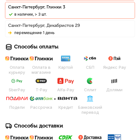
Санкт-Петербург, Глинки 3
В наличии, > 3 шт.
Санкт-Петербург, Декабристов 29
Перемещение 1 день
Способы оплаты
Оплата
Оплата в
Картой
СБП
Яндекс Pay
курьеру
магазине
SberPay
T-Pay
Alfa-Pay
Сплит
Долями
Подели
Рассрочка
Кредит
Банковский
перевод
Способы доставки