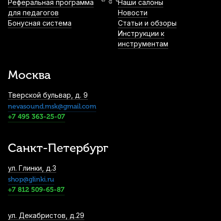
Реферальная программа
Наши салоны
211 3/4-1/2
для педагогов
Новости
Бонусная система
Статьи и обзоры
2 310
р.
2 194
р.
Купить
Инструкции к
инструментам
Струна для скрипки Pirastro Obligato
411461 Соль (G) 1/4-1/8
Москва
2 380
р.
2 261
р.
Купить
Тверской бульвар, д. 9
nevasound.msk@gmail.com
Струнодержатель для скрипки Wittner
915151 1/8
+7 495 363-25-07
2 850
р.
2 707
р.
Купить
Санкт-Петербург
Подставка для струн скрипки Hidersine
ул. Глинки, д.3
858AH 4/4 высокая
shop@glinki.ru
2 920
р.
2 774
р.
Купить
+7 812 509-65-87
Подставка для струн скрипки Quinta 14/3
ул. Декабристов, д.29