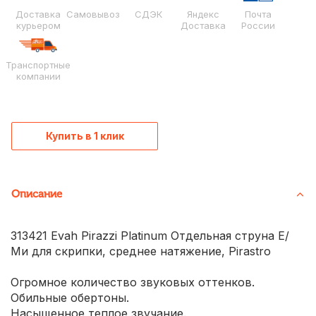
Доставка
Самовывоз
СДЭК
Яндекс
Почта
курьером
Доставка
России
Транспортные
компании
Купить в 1 клик
Описание
313421 Evah Pirazzi Platinum Отдельная струна Е/
Ми для скрипки, среднее натяжение, Pirastro
Огромное количество звуковых оттенков.
Обильные обертоны.
Насыщенное теплое звучание.