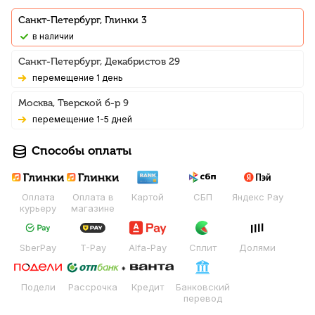
Санкт-Петербург, Глинки 3
В наличии
Санкт-Петербург, Декабристов 29
Перемещение 1 день
Москва, Тверской б-р 9
Перемещение 1-5 дней
Способы оплаты
Оплата
Оплата в
Картой
СБП
Яндекс Pay
курьеру
магазине
SberPay
T-Pay
Alfa-Pay
Сплит
Долями
Подели
Рассрочка
Кредит
Банковский
перевод