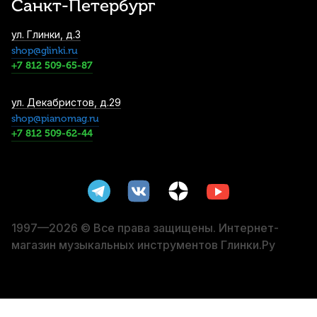
Санкт-Петербург
Смычок для скрипки Karl Heinlich HVB-
ул. Глинки, д.3
24A 3/4
shop@glinki.ru
2 920
р.
2 774
р.
Купить
+7 812 509-65-87
Смычок для скрипки Cremona CVB-726
ул. Декабристов, д.29
3/4
shop@pianomag.ru
+7 812 509-62-44
3 050
р.
2 897
р.
Купить
Футляр для скрипки Mirra VC-882BM 4/4
5 200
р.
4 940
р.
Купить
1997—2026 © Все права защищены. Интернет-
магазин музыкальных инструментов Глинки.Ру
Струны для скрипки Pirastro Chromcor
319060 1/4-1/8 (4 шт)
5 420
р.
5 149
р.
Купить