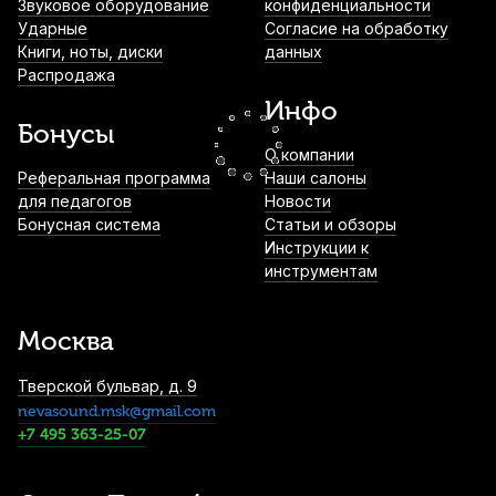
Звуковое оборудование
конфиденциальности
Ударные
Согласие на обработку
Книги, ноты, диски
данных
Смычок для скрипки Antonio Lavazza
Распродажа
MVB-42 4/4
Инфо
2 200
р.
2 090
р.
Купить
Бонусы
О компании
Смычок для скрипки Stefan Poladic 88
Реферальная программа
Наши салоны
Brazilwood 1/8
для педагогов
Новости
Бонусная система
Статьи и обзоры
2 200
р.
2 090
р.
Купить
Инструкции к
инструментам
Струна для скрипки Pirastro No.1 311521
Ми (E)
Москва
2 720
р.
2 584
р.
Купить
Тверской бульвар, д. 9
nevasound.msk@gmail.com
Струнодержатель для скрипки Wittner
915151 1/8
+7 495 363-25-07
2 850
р.
2 707
р.
Купить