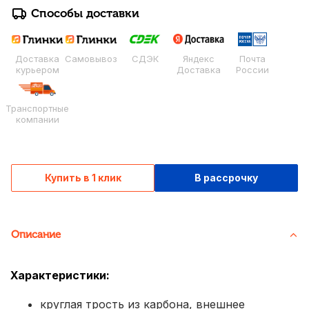
Способы доставки
Доставка
Самовывоз
СДЭК
Яндекс
Почта
курьером
Доставка
России
Транспортные
компании
Купить в 1 клик
В рассрочку
Описание
Характеристики:
круглая трость из карбона, внешнее