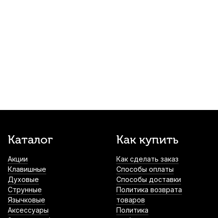
710
р.
674
р.
Купить
Мостик для скрипки Fom ME-151 4/4-3/4
1 300
р.
1 235
р.
Купить
Струна для скрипки Thomastik Spirocore
S12 Ре (D)
1 700
р.
1 615
р.
Купить
Струна для скрипки Thomastik Dominant
Каталог
Как купить
131 Ля (A)
Акции
Как сделать заказ
1 780
р.
1 691
р.
Купить
Клавишные
Способы оплаты
Духовые
Способы доставки
Стойка для скрипки Aweda AVS-20
Струнные
Политика возврата
Язычковые
товаров
2 130
р.
2 023
р.
Купить
Аксессуары
Политика