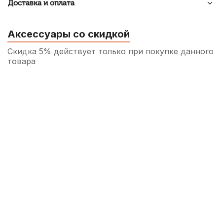
Доставка и оплата
Аксессуары со скидкой
Скидка 5% действует только при покупке данного
товара
Машинка для скрипки Wittner 903014
1/2-1/4
360
р.
342
р.
Купить
Струнодержатель для скрипки Brahner
EWTP-236 1/2
640
р.
608
р.
Купить
Струна для скрипки Quinta Velvet Light
Ми (E)