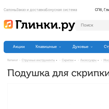
СПб,
Гл
Салоны
Заказ и доставка
Бонусная система
Акции
Клавишные
Духовые
Ст
Каталог
-
Струнные инструменты
-
Скрипки
-
Аксессуары
-
Мос
Подушка для скрипки 