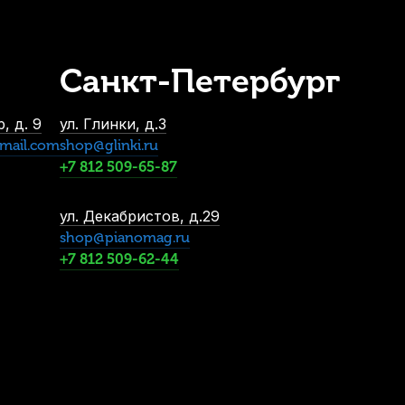
Санкт-Петербург
скрипки Quinta SE-53 Hard Ми (E)
В наличии
, д. 9
ул. Глинки, д.3
830
р.
mail.com
shop@glinki.ru
788
р.
+7 812 509-65-87
ул. Декабристов, д.29
shop@pianomag.ru
+7 812 509-62-44
и Stefan Poladic 03 Rosewood 1/2