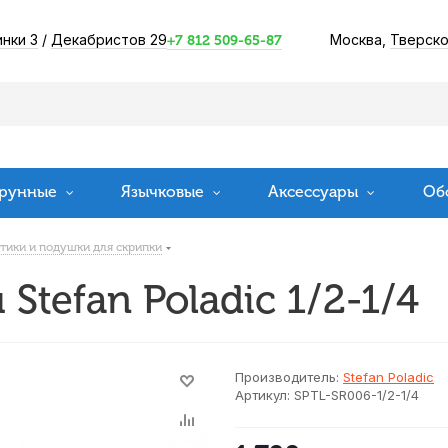
инки 3
/
Декабристов 29
Москва,
Тверско
+7 812 509-65-87
рунные
Язычковые
Аксессуары
Об
тики и подушки для скрипки
Stefan Poladic 1/2-1/4
Производитель:
Stefan Poladic
Артикул:
SPTL-SR006-1/2-1/4