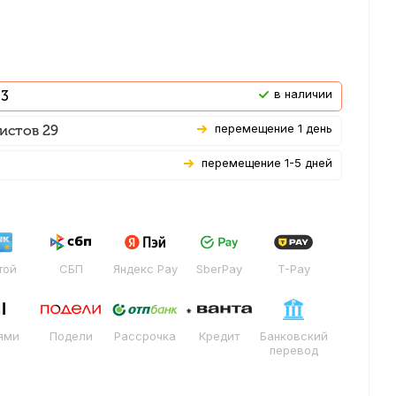
В наличии
 3
Перемещение 1 день
истов 29
Перемещение 1-5 дней
той
СБП
Яндекс Pay
SberPay
T-Pay
ями
Подели
Рассрочка
Кредит
Банковский
перевод