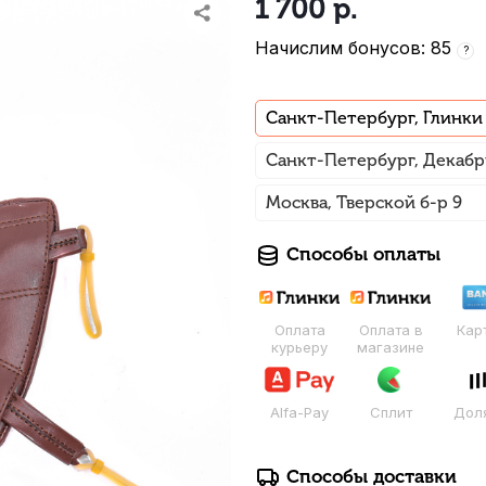
1 700
р.
Начислим бонусов: 85
?
Санкт-Петербург, Глинки
Санкт-Петербург, Декабр
Москва, Тверской б-р 9
Способы оплаты
Оплата
Оплата в
Кар
курьеру
магазине
Alfa-Pay
Сплит
Дол
Способы доставки