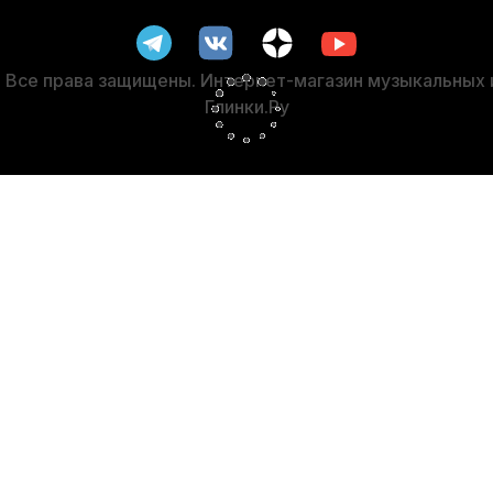
В наличии
1 330
р.
1 263
р.
Все права защищены. Интернет-магазин музыкальных
Глинки.Ру
%
-5%
шка для скрипки Stefan Poladic 1/8-1/16
Подставка для струн
В наличии
1 700
р.
1 615
р.