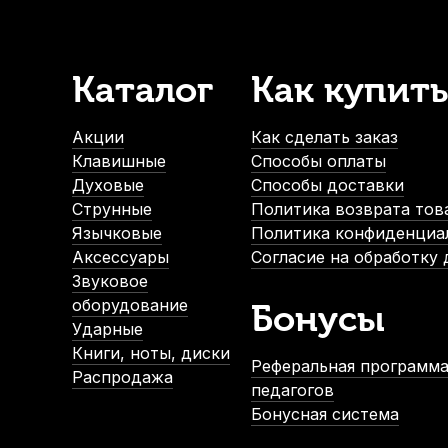
Каталог
Как купить
Струнодержатель для скрипки Brahner CTP-235 3/4
В наличии, > 3 шт.
Акции
Как сделать заказ
500
р.
Клавишные
Способы оплаты
475
р.
Духовые
Способы доставки
Струнные
Политика возврата тов
Язычковые
Политика конфиденциа
-5%
-5%
Аксессуары
Согласие на обработку
СУПЕРЦЕНА
Звуковое
оборудование
Бонусы
Ударные
Книги, ноты, диски
Реферальная программа
Распродажа
педагогов
Бонусная система
Мостик для скрипки Fom ME-045 1/2-1/4
Струнодерж