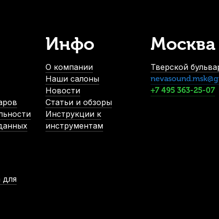
Инфо
Москва
Струна для скрипки Pirastro Tonica 312721 Ми (E)
Струна для 
В наличии, > 10 шт.
О компании
Тверской бульвар
590
р.
Наши салоны
nevasound.msk@g
560
р.
Новости
+7 495 363-25-07
аров
Статьи и обзоры
льности
Инструкции к
-5%
 данных
инструментам
 для
атель для скрипки Gewa Light 418722 3/4
Смычок для скрипк