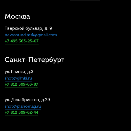
Струна для скрипки Pirastro Chromcor
319360 Ре (D) 1/4-1/8
Москва
1 910
р.
1 814
р.
Купить
Тверской бульвар, д. 9
nevasound.msk@gmail.com
Струнодержатель для скрипки Wittner
918121 3/4
+7 495 363-25-07
2 100
р.
1 995
р.
Купить
Санкт-Петербург
Струна для скрипки Pirastro Flexocor
ул. Глинки, д.3
Permanent 316320 Ре (D)
shop@glinki.ru
2 460
р.
2 337
р.
Купить
+7 812 509-65-87
Струна для скрипки Larsen Original
ул. Декабристов, д.29
medium струна Ля (А)
shop@pianomag.ru
+7 812 509-62-44
2 930
р.
2 783
р.
Купить
Струна для скрипки Larsen II Cannone Ля