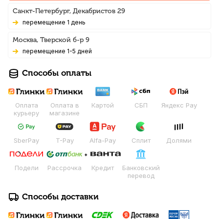
Санкт-Петербург, Декабристов 29
Перемещение 1 день
Москва, Тверской б-р 9
Перемещение 1-5 дней
Способы оплаты
Оплата
Оплата в
Картой
СБП
Яндекс Pay
курьеру
магазине
SberPay
T-Pay
Alfa-Pay
Сплит
Долями
Подели
Рассрочка
Кредит
Банковский
перевод
Способы доставки