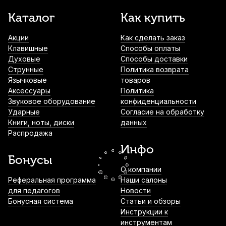
Струна для скрипки Pirastro Violino
Каталог
Как купить
310221 Ми (E) 4/4
Акции
Как сделать заказ
1 180
р.
1 121
р.
Купить
Клавишные
Способы оплаты
Духовые
Способы доставки
Струна для скрипки Larsen II Cannone
Струнные
Политика возврата
Ми (E)
Язычковые
товаров
Аксессуары
Политика
1 350
р.
1 282
р.
Купить
Звуковое оборудование
конфиденциальности
Ударные
Согласие на обработку
Книги, ноты, диски
данных
Мостик для скрипки Stefan Poladic 20
Распродажа
Wood 1/2-1/4
Инфо
1 500
р.
1 425
р.
Купить
Бонусы
О компании
Струна для скрипки Quinta Velvet Light
Реферальная программа
Наши салоны
Ре (D)
для педагогов
Новости
Бонусная система
Статьи и обзоры
1 650
р.
1 567
р.
Купить
Инструкции к
инструментам