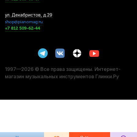
Чехол для классической гитары Hyper
ул. Декабристов, д.29
Bag ЧГКЛ10СРБ 4/4
shop@pianomag.ru
+7 812 509-62-44
1 380
р.
1 311
р.
Купить
Струны для классической гитары Ernie
Ball Earthwood 2069 Medium (6 шт)
1 450
р.
1 377
р.
Купить
1997—2026 © Все права защищены. Интернет-
магазин музыкальных инструментов Глинки.Ру
Струны для классической гитары Savarez
New Cristal Cantiga 510 CJ High (6 шт)
2 570
р.
2 441
р.
Купить
Подставка для гитары Onstage GS7362B
2 770
р.
2 631
р.
Купить