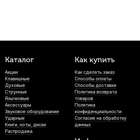
300
р.
285
р.
Купить
Увлажнитель для гитары Brahner
MF01941 WH
400
р.
380
р.
Купить
Масло лимонное EL's
Каталог
Как купить
410
р.
389
р.
Купить
Акции
Как сделать заказ
Клавишные
Способы оплаты
Духовые
Способы доставки
Каподастр для гитары Solo 3-in-1
Струнные
Политика возврата
Hydroxyl универсальный
Язычковые
товаров
Аксессуары
Политика
600
р.
570
р.
Купить
Звуковое оборудование
конфиденциальности
Ударные
Согласие на обработку
Книги, ноты, диски
данных
Струны для акустической гитары
Распродажа
Pyramid Silver Wound 307100 Heavy (6 шт)