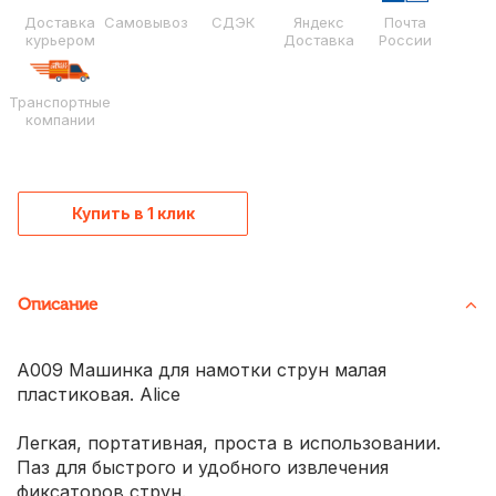
Доставка
Самовывоз
СДЭК
Яндекс
Почта
курьером
Доставка
России
Транспортные
компании
Купить в 1 клик
Описание
A009 Машинка для намотки струн малая
пластиковая. Alice
Легкая, портативная, проста в использовании.
Паз для быстрого и удобного извлечения
фиксаторов струн.