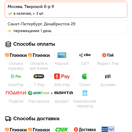
Москва, Тверской б-р 9
В наличии, > 3 шт.
Санкт-Петербург, Декабристов 29
Перемещение 1 день
Способы оплаты
Оплата
Оплата в
Картой
СБП
Яндекс Pay
курьеру
магазине
SberPay
T-Pay
Alfa-Pay
Сплит
Долями
Подели
Рассрочка
Кредит
Банковский
перевод
Способы доставки