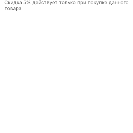
Скидка 5% действует только при покупке данного
товара
Медиатор для гитары D'Andrea Shell
Celluloid 11-351
25
р.
24
р.
Купить
Струна для классической гитары Alice
AC106-H-5 Ля (A)
40
р.
38
р.
Купить
Ремень для классической гитары Hyper
Bag РГК1-БЕЖ
200
р.
190
р.
Купить
Каподастр для акустической гитары Solo
S-01 Deep Hydroxyl