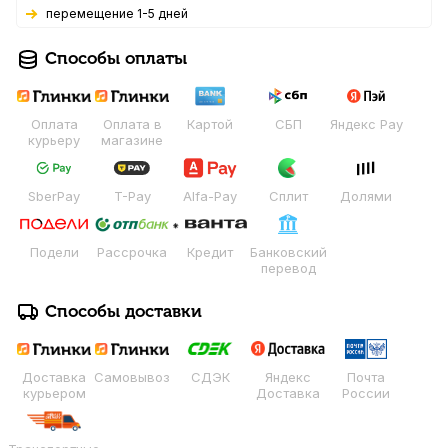
Перемещение 1-5 дней
Способы оплаты
Оплата
Оплата в
Картой
СБП
Яндекс Pay
курьеру
магазине
SberPay
T-Pay
Alfa-Pay
Сплит
Долями
Подели
Рассрочка
Кредит
Банковский
перевод
Способы доставки
Доставка
Самовывоз
СДЭК
Яндекс
Почта
курьером
Доставка
России