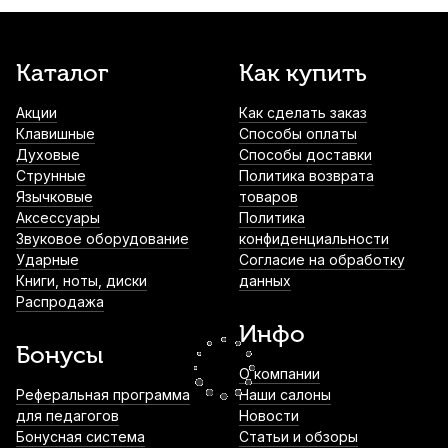
1 100
р.
1 045
р.
Купить
Стойка для клавишных Flanger FM-
Каталог
Как купить
802WH белая
Акции
Как сделать заказ
1 570
р.
1 491
р.
Купить
Клавишные
Способы оплаты
Духовые
Способы доставки
Банкетка для пианино Dekko JR-701BK
Струнные
Политика возврата
черная
Язычковые
товаров
Аксессуары
Политика
2 300
р.
2 185
р.
Купить
Звуковое оборудование
конфиденциальности
Ударные
Согласие на обработку
Книги, ноты, диски
данных
Подставка для цифрового пианино KaE1
Распродажа
Глинки.ру черная
Инфо
4 000
р.
3 800
р.
Купить
Бонусы
О компании
Подставка для цифрового пианино Orfeo
Реферальная программа
Наши салоны
E-3 черная
для педагогов
Новости
Бонусная система
Статьи и обзоры
7 350
р.
6 982
р.
Купить