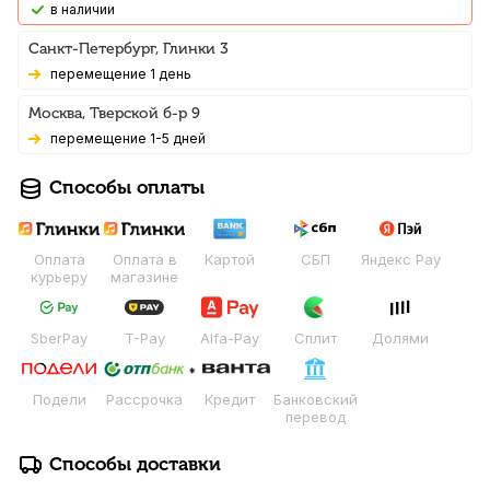
В наличии
Санкт-Петербург, Глинки 3
Перемещение 1 день
Москва, Тверской б-р 9
Перемещение 1-5 дней
Способы оплаты
Оплата
Оплата в
Картой
СБП
Яндекс Pay
курьеру
магазине
SberPay
T-Pay
Alfa-Pay
Сплит
Долями
Подели
Рассрочка
Кредит
Банковский
перевод
Способы доставки