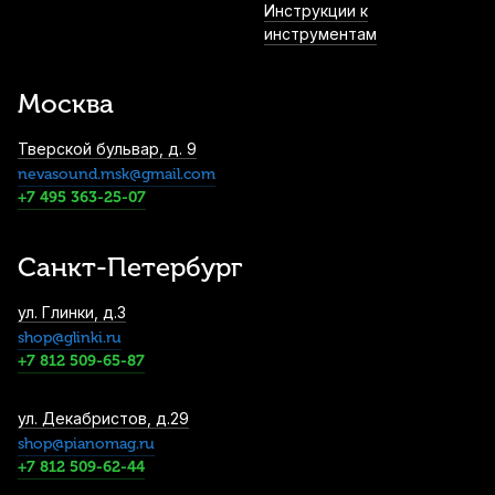
Инструкции к
инструментам
Блок педалей для цифрового пианино
Casio Privia SP-34
Москва
8 360
р.
7 942
р.
Купить
Тверской бульвар, д. 9
nevasound.msk@gmail.com
Подставка для цифрового пианино
Medeli ST430-BK черная
+7 495 363-25-07
9 250
р.
8 787
р.
Купить
Санкт-Петербург
Банкетка для пианино Palette HY-PJ018
ул. Глинки, д.3
палисандр, сатинированная
shop@glinki.ru
9 990
р.
9 490
р.
Купить
+7 812 509-65-87
Подставка для ног пианиста с двумя
ул. Декабристов, д.29
дублирующими педалями Palette черная,
shop@pianomag.ru
полированная
+7 812 509-62-44
14 490
р.
13 765
р.
Купить