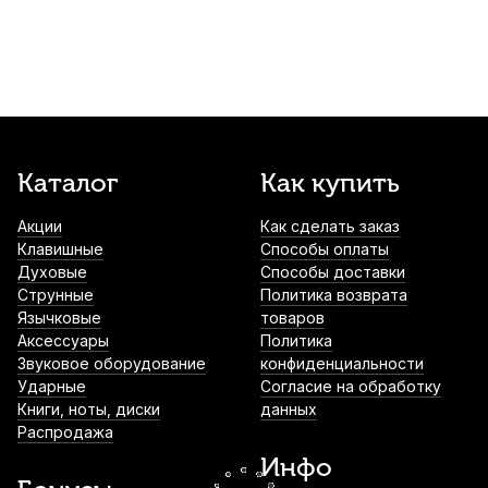
Чашка для пианино Jahn деревянная,
черная
1 700
р.
1 615
р.
Купить
Клавиатурный ключ Wendl&Lung
Каталог
Как купить
WL1810-3
Акции
Как сделать заказ
1 900
р.
1 805
р.
Купить
Клавишные
Способы оплаты
Духовые
Способы доставки
Чашка для рояля Jahn деревянная,
Струнные
Политика возврата
черная
Язычковые
товаров
Аксессуары
Политика
2 400
р.
2 280
р.
Купить
Звуковое оборудование
конфиденциальности
Ударные
Согласие на обработку
Книги, ноты, диски
данных
Банкетка для фортепиано Soundking
Распродажа
DF075 черная
Инфо
3 300
р.
3 135
р.
Купить