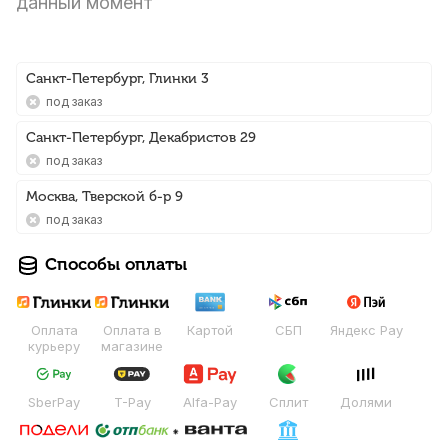
данный момент
Санкт-Петербург, Глинки 3
Под заказ
Санкт-Петербург, Декабристов 29
Под заказ
Москва, Тверской б-р 9
Под заказ
Способы оплаты
Оплата
Оплата в
Картой
СБП
Яндекс Pay
курьеру
магазине
SberPay
T-Pay
Alfa-Pay
Сплит
Долями