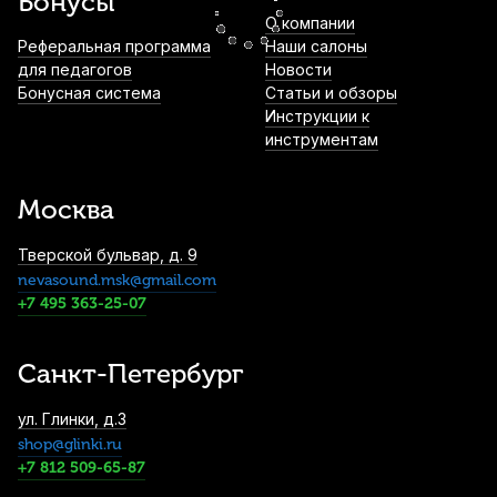
Бонусы
О компании
Салфетки для системы климат-контроля
Реферальная программа
Наши салоны
Dampp-Chaser
для педагогов
Новости
Бонусная система
Статьи и обзоры
3 750
р.
3 562
р.
Купить
Инструкции к
инструментам
Подставка для цифрового пианино
Глинки.ру KA-120
Москва
4 000
р.
3 800
р.
Купить
Тверской бульвар, д. 9
nevasound.msk@gmail.com
Подставка для цифрового пианино KaE1
Глинки.ру черная
+7 495 363-25-07
4 000
р.
3 800
р.
Купить
Санкт-Петербург
Блок педалей для цифрового пианино
ул. Глинки, д.3
Nux NPK
shop@glinki.ru
6 130
р.
5 823
р.
Купить
+7 812 509-65-87