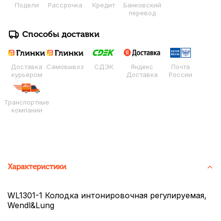
Подели
Рассрочка
Кредит
Банковский
перевод
Способы доставки
Доставка
Самовывоз
СДЭК
Яндекс
Почта
курьером
Доставка
России
Транспортные
компании
Характеристики
WL1301-1 Колодка интонировочная регулируемая,
Wendl&Lung