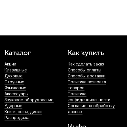
1 490
р.
1 415
р.
Купить
Банкетка для пианино Dekko JR-701BK
черная
2 300
р.
2 185
р.
Купить
Стойка для клавишных Rin RKS-203
Каталог
Как купить
белая
Акции
Как сделать заказ
2 400
р.
2 280
р.
Купить
Клавишные
Способы оплаты
Духовые
Способы доставки
Чехол для синтезатора Hyper Bag
Струнные
Политика возврата
ЧСНТ6110
Язычковые
товаров
Аксессуары
Политика
2 450
р.
2 327
р.
Купить
Звуковое оборудование
конфиденциальности
Ударные
Согласие на обработку
Книги, ноты, диски
данных
Банкетка для фортепиано Soundking
Распродажа
DF019 черная
Инфо
2 610
р.
2 479
р.
Купить