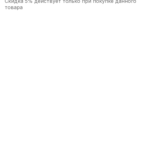
Скидка 5% действует только при покупке данного
товара
Педаль сустейна для цифрового
фортепиано Flanger FTB-005
970
р.
921
р.
Купить
Ключ для регулировки пилотов
Wendl&Lung WL1523
1 010
р.
959
р.
Купить
Ауслезерный ключ Wendl&Lung WL1649
большой
1 280
р.
1 216
р.
Купить
Накидка от пыли для цифрового
пианино Casio CDP-S белая