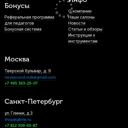
Бонусы
О компании
Стойка для клавишных Soundking DF084
Реферальная программа
Наши салоны
для педагогов
Новости
4 540
р.
4 313
р.
Купить
Бонусная система
Статьи и обзоры
Инструкции к
инструментам
Жидкость для системы климат-контроля
Dampp-Chaser
Москва
5 250
р.
4 987
р.
Купить
Тверской бульвар, д. 9
nevasound.msk@gmail.com
Чехол для цифрового пианино Scher
Premium XL
+7 495 363-25-07
7 450
р.
7 077
р.
Купить
Санкт-Петербург
Подставка для цифрового пианино
ул. Глинки, д.3
Medeli ST430-BK черная
shop@glinki.ru
9 250
р.
8 787
р.
Купить
+7 812 509-65-87