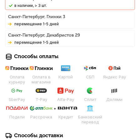
В наличии, > 3 шт.
Санкт-Петербург, Глинки 3
Перемещение 1-5 дней
Санкт-Петербург, Декабристов 29
Перемещение 1-5 дней
Способы оплаты
Оплата
Оплата в
Картой
СБП
Яндекс Pay
курьеру
магазине
SberPay
T-Pay
Alfa-Pay
Сплит
Долями
Подели
Рассрочка
Кредит
Банковский
перевод
Способы доставки