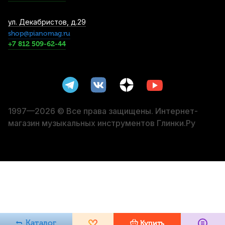
Банкетка для пианино Rin HY-PJ010
ул. Декабристов, д.29
черная, полированная
shop@pianomag.ru
+7 812 509-62-44
9 590
р.
9 110
р.
Купить
Блок педалей для цифрового пианино
Kawai F-350W
9 900
р.
9 405
р.
Купить
1997—2026 © Все права защищены. Интернет-
магазин музыкальных инструментов Глинки.Ру
Банкетка для пианино Palette HY-PJ018
черная, полированная
9 990
р.
9 490
р.
Купить
Подставка для цифрового пианино
Yamaha L-125WH
13 190
р.
12 530
р.
Купить
Каталог
Купить